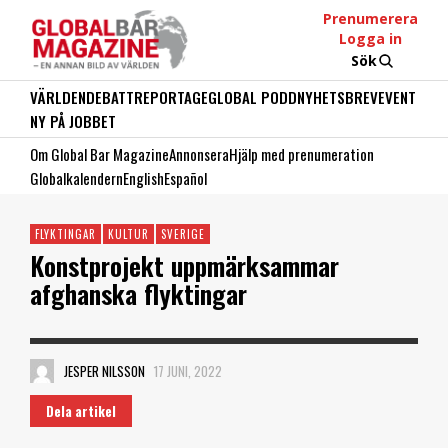
Prenumerera
Logga in
Sök
VÄRLDEN
DEBATT
REPORTAGE
GLOBAL PODD
NYHETSBREV
EVENT
NY PÅ JOBBET
Om Global Bar Magazine
Annonsera
Hjälp med prenumeration
Globalkalendern
English
Español
FLYKTINGAR
KULTUR
SVERIGE
Konstprojekt uppmärksammar
afghanska flyktingar
JESPER NILSSON
17 JUNI, 2022
Dela artikel