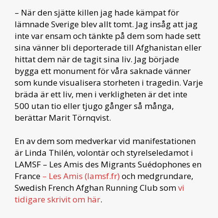
– När den sjätte killen jag hade kämpat för
lämnade Sverige blev allt tomt. Jag insåg att jag
inte var ensam och tänkte på dem som hade sett
sina vänner bli deporterade till Afghanistan eller
hittat dem när de tagit sina liv. Jag började
bygga ett monument för våra saknade vänner
som kunde visualisera storheten i tragedin. Varje
bräda är ett liv, men i verkligheten är det inte
500 utan tio eller tjugo gånger så många,
berättar Marit Törnqvist.
En av dem som medverkar vid manifestationen
är Linda Thilén, volontär och styrelseledamot i
LAMSF – Les Amis des Migrants Suédophones en
France
– Les Amis (lamsf.fr)
och medgrundare,
Swedish French Afghan Running Club som
vi
tidigare skrivit om här
.