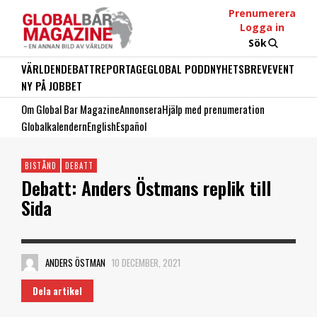
Prenumerera
Logga in
Sök
VÄRLDEN
DEBATT
REPORTAGE
GLOBAL PODD
NYHETSBREV
EVENT
NY PÅ JOBBET
Om Global Bar Magazine
Annonsera
Hjälp med prenumeration
Globalkalendern
English
Español
BISTÅND
DEBATT
Debatt: Anders Östmans replik till
Sida
ANDERS ÖSTMAN
10 DECEMBER, 2021
Dela artikel