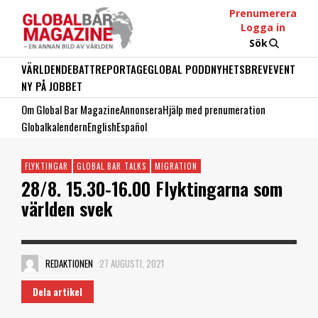
Prenumerera
Logga in
Sök
VÄRLDEN
DEBATT
REPORTAGE
GLOBAL PODD
NYHETSBREV
EVENT
NY PÅ JOBBET
Om Global Bar Magazine
Annonsera
Hjälp med prenumeration
Globalkalendern
English
Español
FLYKTINGAR
GLOBAL BAR TALKS
MIGRATION
28/8. 15.30-16.00 Flyktingarna som
världen svek
REDAKTIONEN
27 AUGUSTI, 2021
Dela artikel