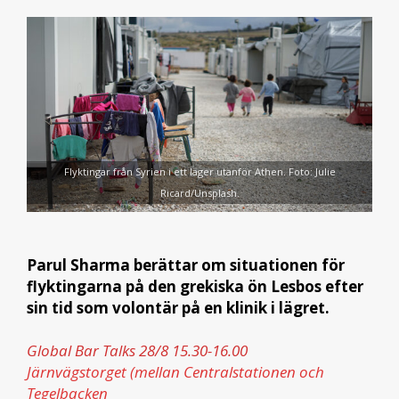
Flyktingar från Syrien i ett läger utanför Athen. Foto: Julie
Ricard/Unsplash.
Parul Sharma berättar om situationen för
flyktingarna på den grekiska ön Lesbos efter
sin tid som volontär på en klinik i lägret.
G
lobal Bar Talks 28/8 15.30-16.00
Järnvägstorget (mellan Centralstationen och
Tegelbacke
n