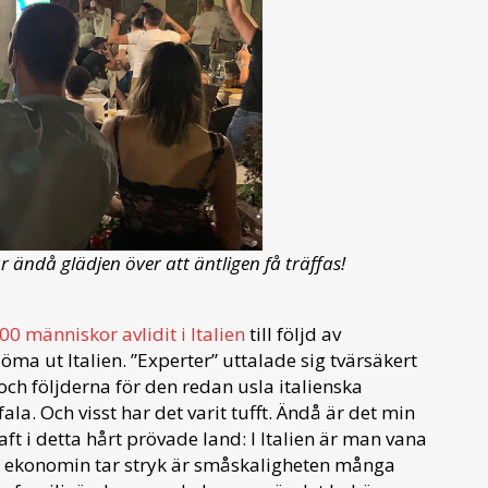
är ändå glädjen över att äntligen få träffas!
00 människor avlidit i Italien
till följd av
ma ut Italien. ”Experter” uttalade sig tvärsäkert
och följderna för den redan usla italienska
la. Och visst har det varit tufft. Ändå är det min
ft i detta hårt prövade land: I Italien är man vana
är ekonomin tar stryk är småskaligheten många