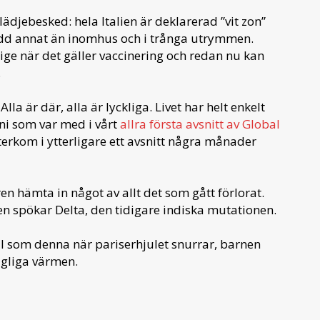
djebesked: hela Italien är deklarerad ”vit zon”
dd annat än inomhus och i trånga utrymmen.
ge när det gäller vaccinering och redan nu kan
.
la är där, alla är lyckliga. Livet har helt enkelt
ni som var med i vårt
allra första avsnitt av Global
rkom i ytterligare ett avsnitt några månader
 hämta in något av allt det som gått förlorat.
en spökar Delta, den tidigare indiska mutationen.
äll som denna när pariserhjulet snurrar, barnen
agliga värmen.