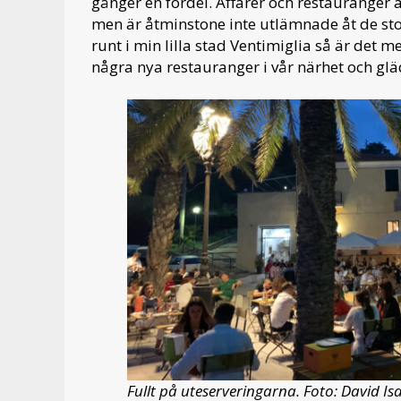
gånger en fördel. Affärer och restauranger 
men är åtminstone inte utlämnade åt de sto
runt i min lilla stad Ventimiglia så är det mes
några nya restauranger i vår närhet och gläd
Fullt på uteserveringarna. Foto: David Is