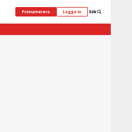
Prenumerera
Logga in
Sök