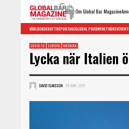
Om Global Bar Magazine
Ann
VÄRLDEN
DEBATT
REPORTAGE
GLOBAL PODD
NYHETSBREV
EVENT
COVID-19
EUROPA
KRÖNIKA
Lycka när Italien 
DAVID ISAKSSON
29 JUNI, 2021