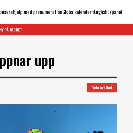
onsera
Hjälp med prenumeration
Globalkalendern
English
Español
NY PÅ JOBBET
öppnar upp
Dela artikel