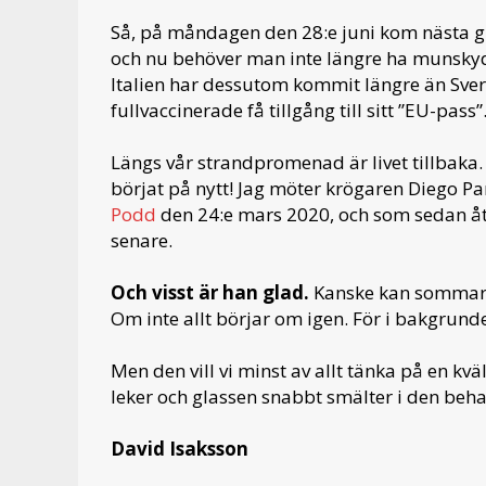
Så, på måndagen den 28:e juni kom nästa glä
och nu behöver man inte längre ha munsky
Italien har dessutom kommit längre än Sveri
fullvaccinerade få tillgång till sitt ”EU-pass”
Längs vår strandpromenad är livet tillbaka. Al
börjat på nytt! Jag möter krögaren Diego Pa
Podd
den 24:e mars 2020, och som sedan åte
senare.
Och visst är han glad.
Kanske kan sommaren
Om inte allt börjar om igen. För i bakgrund
Men den vill vi minst av allt tänka på en kv
leker och glassen snabbt smälter i den beh
David Isaksson