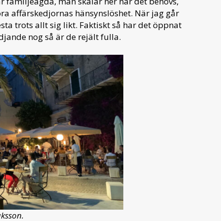
är familjeägda, man skalar ner när det behövs,
ra affärskedjornas hänsynslöshet. När jag går
ta trots allt sig likt. Faktiskt så har det öppnat
jande nog så är de rejält fulla.
aksson.