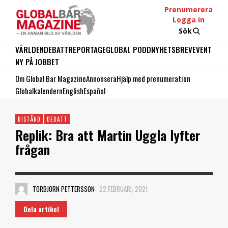
Prenumerera
Logga in
Sök
VÄRLDEN
DEBATT
REPORTAGE
GLOBAL PODD
NYHETSBREV
EVENT
NY PÅ JOBBET
Om Global Bar Magazine
Annonsera
Hjälp med prenumeration
Globalkalendern
English
Español
BISTÅND
DEBATT
Replik: Bra att Martin Uggla lyfter
frågan
TORBJÖRN PETTERSSON
22 FEBRUARI, 2021
Dela artikel