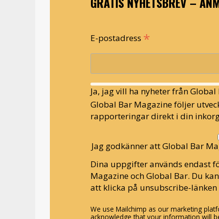
GRATIS NYHETSBREV – ANM
*
E-postadress
Ja, jag vill ha nyheter från Globa
Global Bar Magazine följer utveck
rapporteringar direkt i din inkorg
Jag godkänner att Global Bar Ma
Dina uppgifter används endast fö
Magazine och Global Bar. Du ka
att klicka på unsubscribe-länken 
We use Mailchimp as our marketing platfo
acknowledge that your information will be