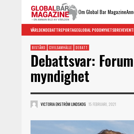
Om Global Bar Magazine
Ann
VÄRLDEN
DEBATT
REPORTAGE
GLOBAL PODD
NYHETSBREV
EVENT
BISTÅND
CIVILSAMHÄLLE
DEBATT
Debattsvar: Forum
myndighet
VICTORIA ENSTRÖM LINDSKOG
15 FEBRUARI, 2021