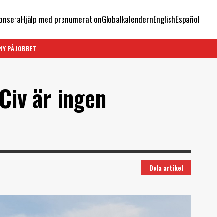
onsera
Hjälp med prenumeration
Globalkalendern
English
Español
NY PÅ JOBBET
Civ är ingen
Dela artikel