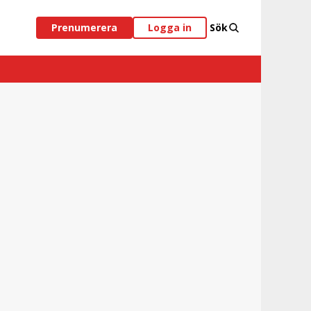
Prenumerera
Logga in
Sök