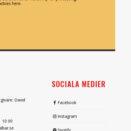
ctices here.
SOCIALA MEDIER
tgivare: David
Facebook
Instagram
1 10 00
lbar.se
Spotify