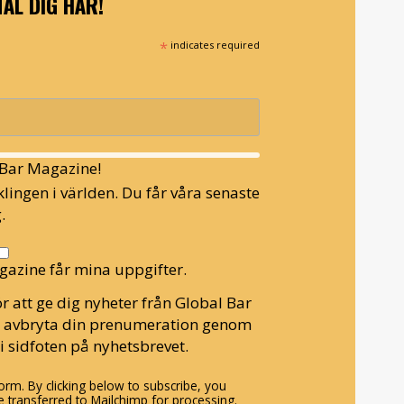
ÄL DIG HÄR!
*
indicates required
l Bar Magazine!
lingen i världen. Du får våra senaste
.
gazine får mina uppgifter.
r att ge dig nyheter från Global Bar
n avbryta din prenumeration genom
i sidfoten på nyhetsbrevet.
rm. By clicking below to subscribe, you
 transferred to Mailchimp for processing.