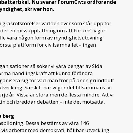
ebattartikel. Nu svarar ForumCiv:s ordförande
yndighet, skriver hon.
h gräsrotsrörelser världen över som står upp för
råder en missuppfattning om att ForumCiv gör
kulle vara någon form av myndighetsutövning.
örsta plattform för civilsamhället – ingen
ganisationer så söker vi våra pengar av Sida.
enorma handlingskraft att kunna förändra
ganisera sig för vad man tror på är en grundbult
veckling. Särskilt när vi gör det tillsammans. Vi
je år. Vissa är stora men de flesta mindre. Att vi
tin och breddar debatten – inte det motsatta.
a berg
nsbildning. Dessa bestäms av våra 146
vis arbetar med demokrati, hållbar utveckling