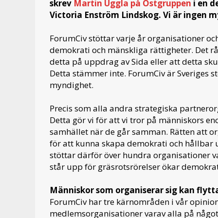
skrev
Martin Uggla på Östgruppen
i en d
Victoria Enström Lindskog. Vi är ingen m
ForumCiv stöttar varje år organisationer oc
demokrati och mänskliga rättigheter. Det 
detta på uppdrag av Sida eller att detta s
Detta stämmer inte. ForumCiv är Sveriges st
myndighet.
Precis som alla andra strategiska partneror
Detta gör vi för att vi tror på människors 
samhället när de går samman. Rätten att or
för att kunna skapa demokrati och hållbar ut
stöttar därför över hundra organisationer var
står upp för gräsrotsrörelser ökar demokra
Människor som organiserar sig kan flytt
ForumCiv har tre kärnområden i vår opinio
medlemsorganisationer varav alla på något 