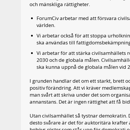
och mänskliga rättigheter.
ForumCiv arbetar med att försvara civil
världen.
Vi arbetar också för att stoppa urholkni
ska användas till fattigdomsbekämpning
Vi arbetar för att stärka civilsamhället
2030 och de globala målen. Civilsamhälle
ska kunna uppnå de globala målen vid 
I grunden handlar det om ett starkt, brett 
positiv förändring. Att vi kräver medlemskap
man svårt att skriva under det som organis
annanstans. Det är ingen rättighet att få b
Utan civilsamhället så tystnar demokratin. D
desto svårare är det för auktoritära krafter
behövs röster som står upp för demokrati och