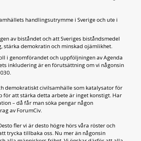
samhällets handlingsutrymme i Sverige och ute i
ngen av biståndet och att Sveriges biståndsmedel
, stärka demokratin och minskad ojämlikhet.
s roll i genomförandet och uppföljningen av Agenda
ts inkludering är en förutsättning om vi någonsin
2030.
och demokratiskt civilsamhälle som katalysator för
 för att stärka detta arbete är inget konstigt. Har
ation – då får man söka pengar någon
idrag av ForumCiv.
esto fler vi är desto högre hörs våra röster och
 att trycka tillbaka oss. Nu mer än någonsin
 alla människors frihet. Vi önskar därför att alla