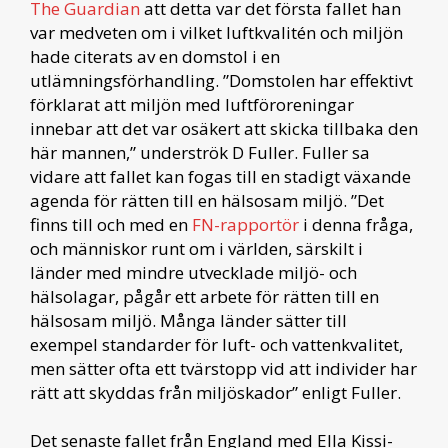
The Guardian
att detta var det första fallet han
var medveten om i vilket luftkvalitén och miljön
hade citerats av en domstol i en
utlämningsförhandling. ”Domstolen har effektivt
förklarat att miljön med luftföroreningar
innebar att det var osäkert att skicka tillbaka den
här mannen,” underströk D Fuller. Fuller sa
vidare att fallet kan fogas till en stadigt växande
agenda för rätten till en hälsosam miljö. ”Det
finns till och med en
FN-rapportör
i denna fråga,
och människor runt om i världen, särskilt i
länder med mindre utvecklade miljö- och
hälsolagar, pågår ett arbete för rätten till en
hälsosam miljö. Många länder sätter till
exempel standarder för luft- och vattenkvalitet,
men sätter ofta ett tvärstopp vid att individer har
rätt att skyddas från miljöskador” enligt Fuller.
Det senaste fallet från England med Ella Kissi-