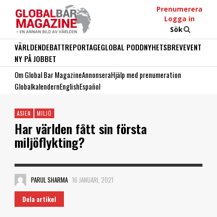
Prenumerera
Logga in
Sök
VÄRLDEN
DEBATT
REPORTAGE
GLOBAL PODD
NYHETSBREV
EVENT
NY PÅ JOBBET
Om Global Bar Magazine
Annonsera
Hjälp med prenumeration
Globalkalendern
English
Español
ASIEN
MILJÖ
Har världen fått sin första
miljöflykting?
PARUL SHARMA
16 JANUARI, 2021
Dela artikel