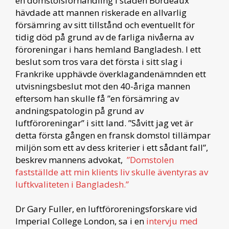
en domstolsförhandling i staden Bordeaux
hävdade att mannen riskerade en allvarlig
försämring av sitt tillstånd och eventuellt för
tidig död på grund av de farliga nivåerna av
föroreningar i hans hemland Bangladesh. I ett
beslut som tros vara det första i sitt slag i
Frankrike upphävde överklagandenämnden ett
utvisningsbeslut mot den 40-åriga mannen
eftersom han skulle få ”en försämring av
andningspatologin på grund av
luftföroreningar” i sitt land. ”Såvitt jag vet är
detta första gången en fransk domstol tillämpar
miljön som ett av dess kriterier i ett sådant fall”,
beskrev mannens advokat,
”Domstolen
fastställde att min klients liv skulle äventyras av
luftkvaliteten i Bangladesh.”
Dr Gary Fuller, en luftföroreningsforskare vid
Imperial College London, sa i en
intervju med