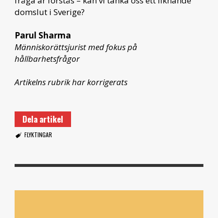
fråga är förstås – kan vi tänka oss ett liknande
domslut i Sverige?
Parul Sharma
Människorättsjurist med fokus på
hållbarhetsfrågor
Artikelns rubrik har korrigerats
Dela artikel
FLYKTINGAR