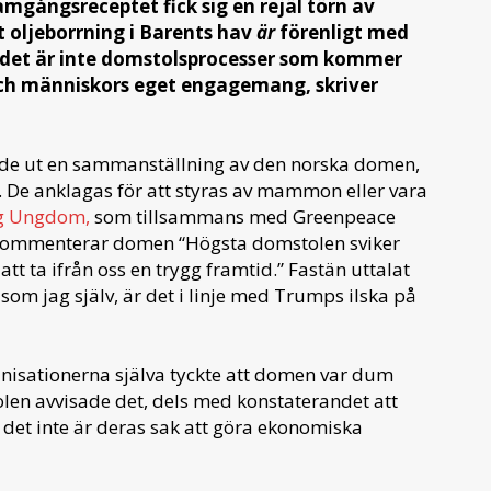
amgångsreceptet fick sig en rejäl törn av
 oljeborrning i Barents hav
är
förenligt med
t det är inte domstolsprocesser som kommer
och människors eget engagemang, skriver
lade ut en sammanställning av den norska domen,
e anklagas för att styras av mammon eller vara
g Ungdom,
som tillsammans med Greenpeace
de kommenterar domen “Högsta domstolen sviker
t ta ifrån oss en trygg framtid.” Fastän uttalat
 jag själv, är det i linje med Trumps ilska på
nisationerna själva tyckte att domen var dum
tolen avvisade det, dels med konstaterandet att
tt det inte är deras sak att göra ekonomiska