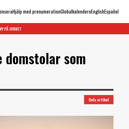
onsera
Hjälp med prenumeration
Globalkalendern
English
Español
NY PÅ JOBBET
te domstolar som
Dela artikel