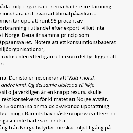
åda miljöorganisationerna hade i sin stämning
e innebära en förvärrad klimatpåverkan –
Domen tar upp att runt 95 procent av
rbränning i utlandet efter export, vilket inte
 i Norge. Detta är samma princip som
tsläppsansvaret. Notera att ett konsumtionsbaserat
miljöorganisationer,
roducenten ytterligare eftersom det tydliggör att
n.
rna
. Domstolen resonerar att ”
Kutt i norsk
å andre land. Og dei samla utsleppa vil ikkje
ssil olja verkligen är en knapp resurs, skulle
irekt konsekvens för klimatet att Norge avstår.
v de 15 domarna anmälde avvikande uppfattning.
jeborrning i Barents hav måste omprövas eftersom
sgaser inte hade värderats i
ång från Norge betyder minskad oljetillgång på