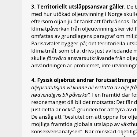
3. Territoriellt utsläppsansvar gäller.
De b
med hur utökad oljeutvinning i Norge skull
eftersom oljan ju är tänkt att förbrännas. 
klimatpåverkan från oljeutvinning sker vid fö
omfattas av grundlagens paragraf om miljö
Parisavtalet bygger på; det territoriella u
klimatmål, som bl.a. drivs just av ledande 
skulle
försvåra
ansvarsutkrävande från oljep
användningen är problemet, inte utvinninge
4. Fysisk oljebrist ändrar förutsättninga
oljeproduksjon vil kunne bli erstatta av olje fr
nødvendigvis bli påverka”,
I en framtid där fo
resonemanget då bli det motsatta: Det får d
Just detta är också grunden för att fyra a
De ansåg att “beslutet om att öppna för ol
möjliga framtida globala utsläpp av växthu
konsekvensanalysen”. När minskad oljetillg