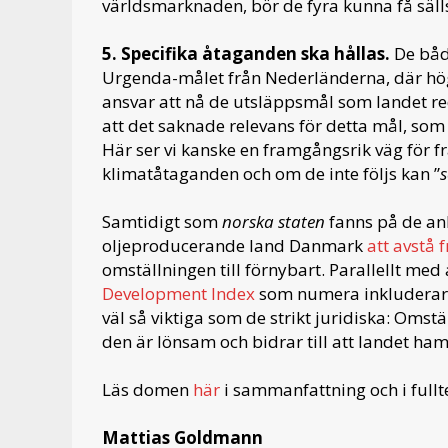
världsmarknaden, bör de fyra kunna få sälls
5. Specifika åtaganden ska hållas.
De båda
Urgenda-målet från Nederländerna, där högs
ansvar att nå de utsläppsmål som landet re
att det saknade relevans för detta mål, som
Här ser vi kanske en framgångsrik väg för fr
klimatåtaganden och om de inte följs kan ”
s
Samtidigt som
norska staten
fanns på de ank
oljeproducerande land Danmark
att avstå 
omställningen till förnybart. Parallellt med
Development Index
som numera inkluderar 
väl så viktiga som de strikt juridiska: Omst
den är lönsam och bidrar till att landet ham
Läs domen
här
i sammanfattning
och i full
Mattias Goldmann