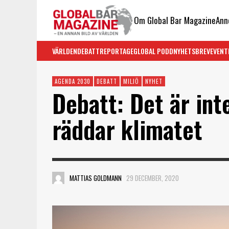
Om Global Bar Magazine
Ann
VÄRLDEN
DEBATT
REPORTAGE
GLOBAL PODD
NYHETSBREV
EVENT
AGENDA 2030
DEBATT
MILJÖ
NYHET
Debatt: Det är in
räddar klimatet
MATTIAS GOLDMANN
29 DECEMBER, 2020