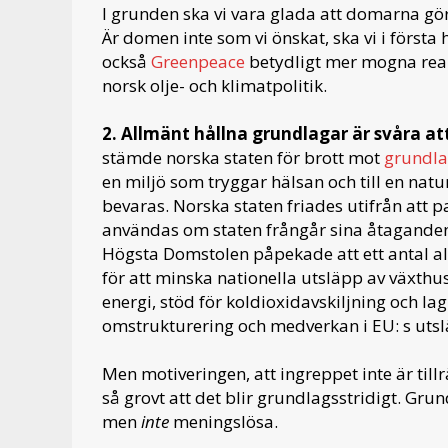
I grunden ska vi vara glada att domarna gör 
Är domen inte som vi önskat, ska vi i första
också
Greenpeace
betydligt mer mogna reakt
norsk olje- och klimatpolitik.
2. Allmänt hållna grundlagar är svåra at
stämde norska staten för brott mot
grundla
en miljö som tryggar hälsan och till en nat
bevaras.
Norska staten friades utifrån att p
användas om staten frångår sina åtagand
Högsta Domstolen påpekade att ett antal a
för att minska nationella utsläpp av växthus
energi, stöd för koldioxidavskiljning och la
omstrukturering och medverkan i EU: s uts
Men motiveringen, att ingreppet inte är tillr
så grovt att det blir grundlagsstridigt. Gr
men
inte
meningslösa.