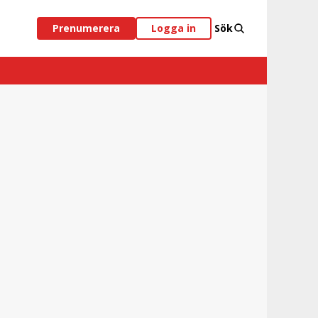
Prenumerera
Logga in
Sök