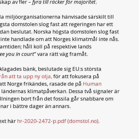
kap av fler –
fyra till räcker för majoritet
.
 miljöorganisationerna hänvisade särskilt till
ta domstolen slog fast att regeringen har ett
dan beslutat. Norska högsta domstolen slog fast
 inte handlade om att Norges klimatmål inte nås.
amtiden; håll koll på respektive lands
ee you in court
” vara rätt väg framåt.
lagades bänk, beslutade sig EU:s största
från att ta upp ny olja,
för att fokusera på
 att Norge frikändes, rasade de på
Human
ländernas klimatpåverkan. Dessa två signaler är
ällningen bort från det fossila går snabbare om
nar i bättre dager än annars.
text här
hr-2020-2472-p.pdf (domstol.no)
.