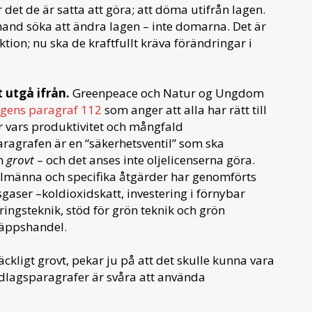
det de är satta att göra; att döma utifrån lagen.
 hand söka att ändra lagen – inte domarna. Det är
ion; nu ska de kraftfullt kräva förändringar i
t utgå ifrån.
Greenpeace och Natur og Ungdom
gens paragraf 112
som anger att alla har rätt till
ur vars produktivitet och mångfald
aragrafen är en “säkerhetsventil” som ska
en
grovt
– och det anses inte oljelicenserna göra.
llmänna och specifika åtgärder har genomförts
gaser –koldioxidskatt, investering i förnybar
gringsteknik, stöd för grön teknik och grön
läppshandel.
äckligt grovt, pekar ju på att det skulle kunna vara
undlagsparagrafer är svåra att använda