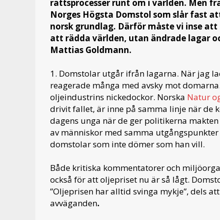
rättsprocesser runt om i världen. Men fr
Norges Högsta Domstol som slår fast att
norsk grundlag. Därför måste vi inse at
att rädda världen, utan ändrade lagar 
Mattias Goldmann.
1. Domstolar utgår ifrån lagarna. När jag 
reagerade många med avsky mot domarna. D
oljeindustrins nickedockor. Norska
Natur o
drivit fallet, är inne på samma linje när 
dagens unga när de ger politikerna makten at
av människor med samma utgångspunkter som
domstolar som inte dömer som han vill.
Både kritiska kommentatorer och miljöorga
också för att oljepriset nu är så lågt. Doms
”Oljeprisen har alltid svinga mykje”, dels a
avväganden
.