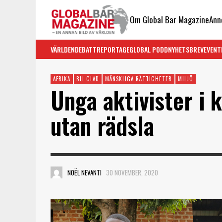
Om Global Bar Magazine
Ann
VÄRLDEN
DEBATT
REPORTAGE
GLOBAL PODD
NYHETSBREV
EVENT
AFRIKA
BLI GLAD
MÄNSKLIGA RÄTTIGHETER
MILJÖ
Unga aktivister i 
utan rädsla
NOËL NEVANTI
30 NOVEMBER, 2020