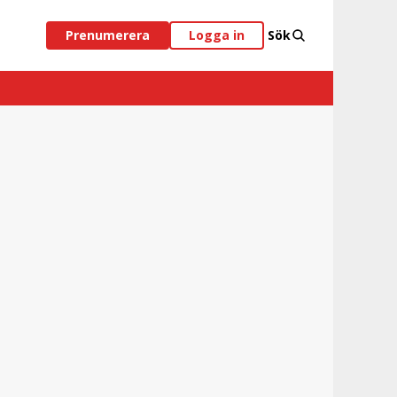
Prenumerera
Logga in
Sök