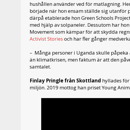
hushållen använder ved för matlagning. 
började när hon ensam ställde sig utanför
därpå etablerade hon Green Schools Projec
med hjälp av solpaneler. Dessutom har ho
Movement som kämpar för att skydda regns
Activist Stories
och har fler gånger medverk
– Många personer i Uganda skulle påpeka 
än klimatkrisen, men faktum är att den påv
samtalet.
Finlay Pringle från Skottland
hyllades för
miljön. 2019 mottog han priset Young Anima