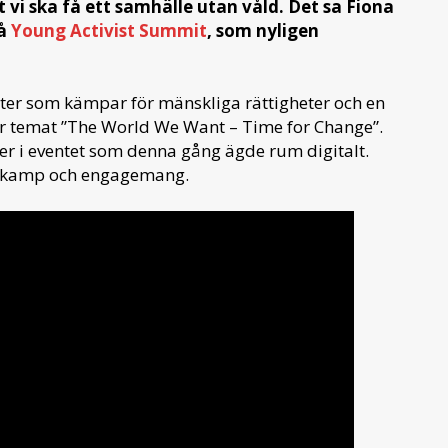
t vi ska få ett samhälle utan våld. Det sa Fiona
på
Young Activist Summit
, som nyligen
ter som kämpar för mänskliga rättigheter och en
er temat ”The World We Want – Time for Change”.
er i eventet som denna gång ägde rum digitalt.
as kamp och engagemang.