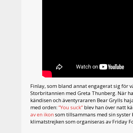
Finlay, som bland annat engagerat sig för v
Storbritannien med Greta Thunberg. När ha
kändisen och äventyrararen Bear Grylls ha
med orden:
”You suck”
blev han över natt kä
av en ikon
som tillsammans med sin syster bl
klimatstrejken som organiseras av Friday F