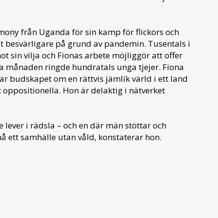
ony från Uganda för sin kamp för flickors och
allt besvärligare på grund av pandemin. Tusentals i
ot sin vilja och Fionas arbete möjliggör att offer
sta månaden ringde hundratals unga tjejer. Fiona
 budskapet om en rättvis jämlik värld i ett land
 oppositionella. Hon är delaktig i nätverket
nte lever i rädsla – och en där män stöttar och
nå ett samhälle utan våld, konstaterar hon.