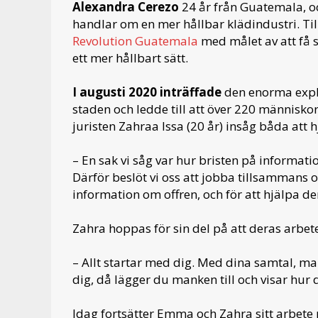
Alexandra Cerezo
24 år från Guatemala, 
handlar om en mer hållbar klädindustri. T
Revolution Guatemala
med målet av att få 
ett mer hållbart sätt.
I augusti 2020 inträffade
den enorma explo
staden och ledde till att över 220 männis
juristen Zahraa Issa (20 år) insåg båda att 
– En sak vi såg var hur bristen på informat
Därför beslöt vi oss att jobba tillsammans 
information om offren, och för att hjälpa 
Zahra hoppas för sin del på att deras arbete
– Allt startar med dig. Med dina samtal, mai
dig, då lägger du manken till och visar hur 
Idag fortsätter Emma och Zahra sitt arbete m