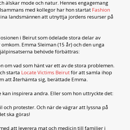
och älskar mode och natur. Hennes engagemang
illsammans med kollegor har hon startat
Fashion
sina landsmännen att utnyttja jordens resurser på
sionen i Beirut som ödelade stora delar av
kor omkom. Emma Sleiman (15 år) och den unga
hjälpinsatserna behövde förbättras:
ion om vad som hänt var ett av de stora problemen.
och starta
Locate Victims Beirut
för att samla ihop
dem att återhämta sig, berättade Emma.
 kan inspirera andra. Eller som hon uttryckte det:
l och protester. Och när de vägrar att lyssna på
det ska göras!
ed att leverera mat och medicin till familjer i