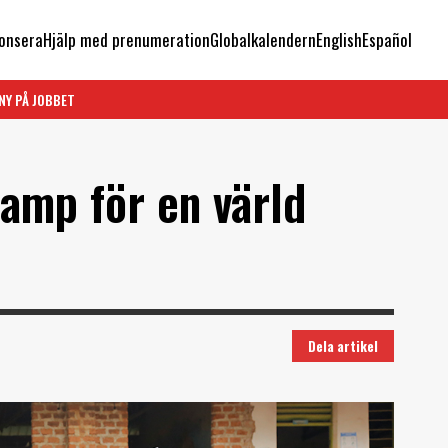
onsera
Hjälp med prenumeration
Globalkalendern
English
Español
NY PÅ JOBBET
kamp för en värld
Dela artikel