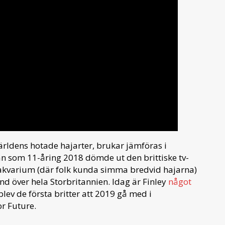
ärldens hotade hajarter, brukar jämföras i
n som 11-åring 2018 dömde ut den brittiske tv-
jakvarium (där folk kunda simma bredvid hajarna)
nd över hela Storbritannien. Idag är Finley
något
ev de första britter att 2019 gå med i
or Future.