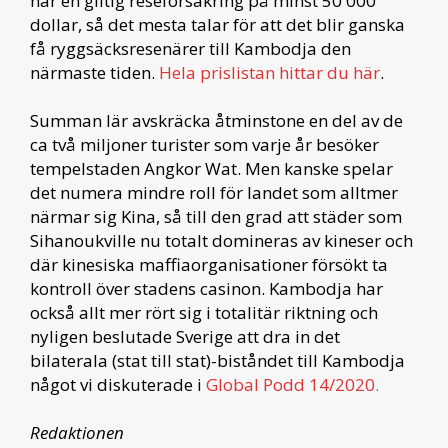
har en giltig reseförsäkring på minst 50 000
dollar, så det mesta talar för att det blir ganska
få ryggsäcksresenärer till Kambodja den
närmaste tiden.
Hela prislistan hittar du här
.
Summan lär avskräcka åtminstone en del av de
ca två miljoner turister som varje år besöker
tempelstaden Angkor Wat. Men kanske spelar
det numera mindre roll för landet som alltmer
närmar sig Kina, så till den grad att städer som
Sihanoukville nu totalt domineras av kineser och
där kinesiska maffiaorganisationer försökt ta
kontroll över stadens casinon. Kambodja har
också allt mer rört sig i totalitär riktning och
nyligen beslutade Sverige att dra in det
bilaterala (stat till stat)-biståndet till Kambodja
något vi diskuterade i
Global Podd 14/2020.
Redaktionen