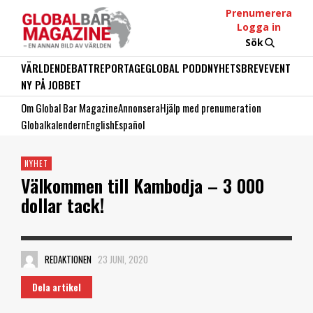
Prenumerera
Logga in
Sök
VÄRLDEN
DEBATT
REPORTAGE
GLOBAL PODD
NYHETSBREV
EVENT
NY PÅ JOBBET
Om Global Bar Magazine
Annonsera
Hjälp med prenumeration
Globalkalendern
English
Español
NYHET
Välkommen till Kambodja – 3 000
dollar tack!
REDAKTIONEN
23 JUNI, 2020
Dela artikel