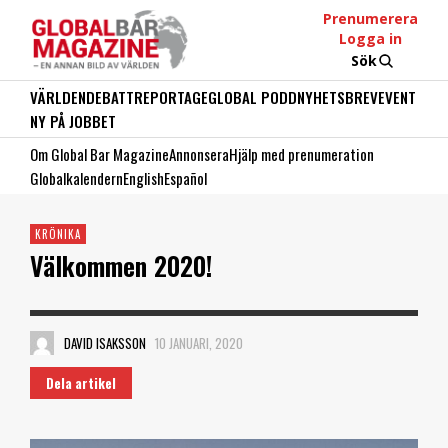
Prenumerera
Logga in
Sök
VÄRLDEN
DEBATT
REPORTAGE
GLOBAL PODD
NYHETSBREV
EVENT
NY PÅ JOBBET
Om Global Bar Magazine
Annonsera
Hjälp med prenumeration
Globalkalendern
English
Español
KRÖNIKA
Välkommen 2020!
DAVID ISAKSSON
10 JANUARI, 2020
Dela artikel