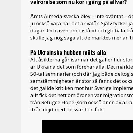
valrörelse som nu kör i gång på allvar?
Årets Almedalsvecka blev – inte oväntat – d
ju också vara när det är valår. Själv tycker 
dagar. Och även om bistånd och globala fråg
skulle jag nog säga att de märktes mer än ti
På Ukrainska hubben möts alla
Att åsikterna går isär när det gäller hur st
är Ukraina det som förenar alla. Det märk
50-tal seminarier (och där jag både deltog
samstämmigheten är stor så fanns det också
det gällde kritiken mot hur Sverige implem
allt fick det hett om öronen var migrations
från Refugee Hope (som också är en av ar
ifrån nöjd med de svar hon fick: