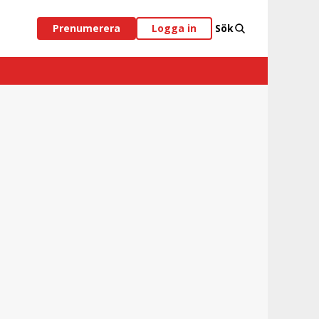
Prenumerera
Logga in
Sök