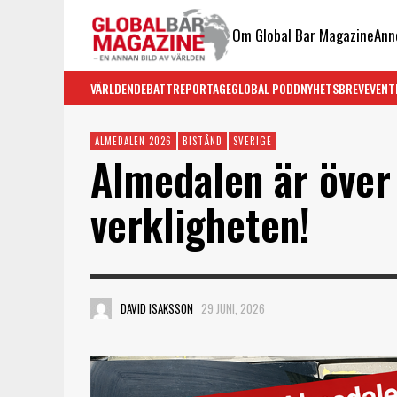
Om Global Bar Magazine
Ann
VÄRLDEN
DEBATT
REPORTAGE
GLOBAL PODD
NYHETSBREV
EVENT
ALMEDALEN 2026
BISTÅND
SVERIGE
Almedalen är över
verkligheten!
DAVID ISAKSSON
29 JUNI, 2026