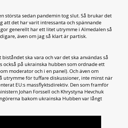
en största sedan pandemin tog slut. Så brukar det
jag att det har varit intressanta och spännande
or generellt har ett litet utrymme i Almedalen så
digare, även om jag så klart är partisk.
ort biståndet ska vara och var det ska användas så
tes också på ukrainska hubben som ordnade ett
 som moderator och i en panel). Och även om
 utrymme för tuffare diskussioner, inte minst när
enterat EU:s massflyktsdirektiv. Den som framför
ministern Johan Forssell och Khrystyna Hevchuk
rangörerna bakom ukrainska Hubben var långt