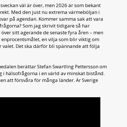
dalsveckan väl är över, men 2026 är som bekant
direkt. Med den just nu extrema värmeböljan i
a kvar på agendan. Kommer samma sak att vara
frågorna? Som jag skrivit tidigare så har
r över sitt agerande de senaste fyra åren – men
ör enprocentsmålet, en vilja som blir viktig om
valet. Det ska därför bli spännande att följa
medalen berättar Stefan Swartling Pettersson om
tag i hälsofrågorna i en värld av minskat bistånd.
en att försvåra för många länder. Är Sverige