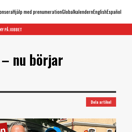
onsera
Hjälp med prenumeration
Globalkalendern
English
Español
NY PÅ JOBBET
 – nu börjar
Dela artikel