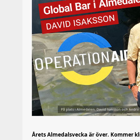
På plats i Almedalen. David Isaksson och Andrii
Årets Almedalsvecka är över. Kommer klim