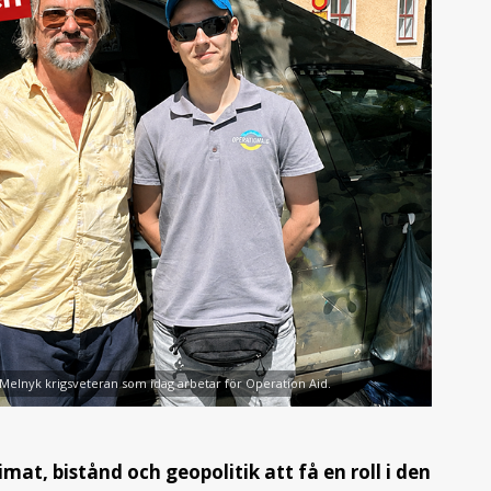
 Melnyk krigsveteran som idag arbetar för Operation Aid.
at, bistånd och geopolitik att få en roll i den