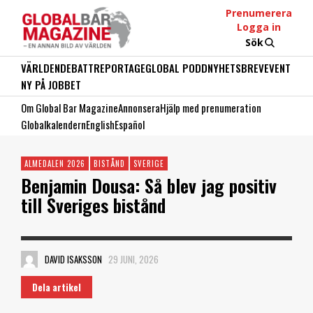
Prenumerera
Logga in
Sök
VÄRLDEN
DEBATT
REPORTAGE
GLOBAL PODD
NYHETSBREV
EVENT
NY PÅ JOBBET
Om Global Bar Magazine
Annonsera
Hjälp med prenumeration
Globalkalendern
English
Español
ALMEDALEN 2026
BISTÅND
SVERIGE
Benjamin Dousa: Så blev jag positiv
till Sveriges bistånd
DAVID ISAKSSON
29 JUNI, 2026
Dela artikel