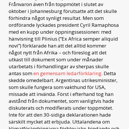
Frånvaron även från toppmötet i slutet av
oktober i Johannesburg förutsatte att det skulle
förhindra något synligt resultat. Men som
ordförande lyckades president Cyril Ramaphosa
med en kupp under öppningssessionen: med
hänvisning till Plinius (”Ex Africa semper aliquid
novi”) förklarade han att det alltid kommer
något nytt från Afrika – och föreslog att det
utkast till dokument som under månader
utarbetats i förhandlingar av sherpas skulle
antas som
en gemensam ledarförklaring
. Detta
skedde omedelbart. Argentinas utrikesminister,
som skulle fungera som vakthund för USA,
missade att invända. Först i efterhand tog han
avstånd från dokumentet, som vanligtvis hade
diskuterats och modifierats under toppmötet.
Inte för att den 30-sidiga deklarationen hade
särskilt mycket att erbjuda. Uttalandena om
klimatförändringarna förblev icke-bindande och