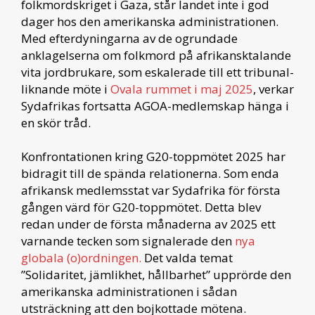
folkmordskriget i Gaza, står landet inte i god
dager hos den amerikanska administrationen.
Med efterdyningarna av de ogrundade
anklagelserna om folkmord på afrikansktalande
vita jordbrukare, som eskalerade till ett tribunal-
liknande möte i
Ovala rummet i maj 2025
, verkar
Sydafrikas fortsatta AGOA-medlemskap hänga i
en skör tråd.
Konfrontationen kring G20-toppmötet 2025 har
bidragit till de spända relationerna. Som enda
afrikansk medlemsstat var Sydafrika för första
gången värd för G20-toppmötet. Detta blev
redan under de första månaderna av 2025 ett
varnande tecken som signalerade den
nya
globala (o)ordningen.
Det valda temat
”Solidaritet, jämlikhet, hållbarhet” upprörde den
amerikanska administrationen i sådan
utsträckning att den bojkottade mötena.