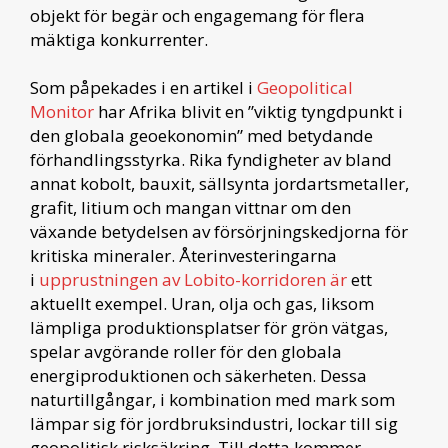
objekt för begär och engagemang för flera
mäktiga konkurrenter.
Som påpekades i en artikel i
Geopolitical
Monitor
har Afrika blivit en ”viktig tyngdpunkt i
den globala geoekonomin” med betydande
förhandlingsstyrka. Rika fyndigheter av bland
annat kobolt, bauxit, sällsynta jordartsmetaller,
grafit, litium och mangan vittnar om den
växande betydelsen av försörjningskedjorna för
kritiska mineraler. Återinvesteringarna
i
upprustningen av Lobito-korridoren är
ett
aktuellt exempel. Uran, olja och gas, liksom
lämpliga produktionsplatser för grön vätgas,
spelar avgörande roller för den globala
energiproduktionen och säkerheten. Dessa
naturtillgångar, i kombination med mark som
lämpar sig för jordbruksindustri, lockar till sig
geopolitisk risksäkring. Till detta kommer