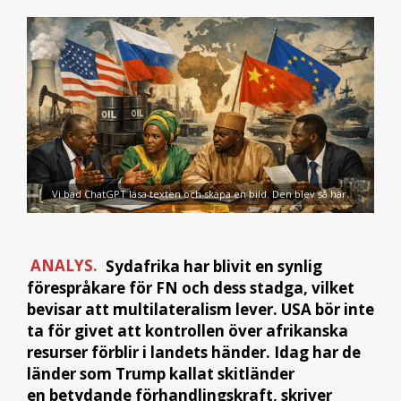
Vi bad ChatGPT läsa texten och skapa en bild. Den blev så här.
ANALYS.
Sydafrika har blivit en synlig
förespråkare för FN och dess stadga, vilket
bevisar att multilateralism lever. USA bör inte
ta för givet att kontrollen över afrikanska
resurser förblir i landets händer. Idag har de
länder som Trump kallat skitländer
en betydande förhandlingskraft, skriver