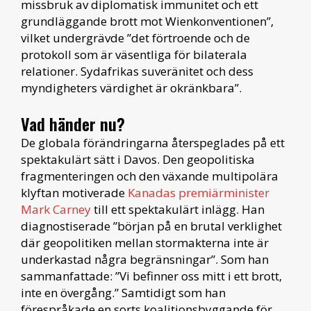
missbruk av diplomatisk immunitet och ett
grundläggande brott mot Wienkonventionen”,
vilket undergrävde ”det förtroende och de
protokoll som är väsentliga för bilaterala
relationer. Sydafrikas suveränitet och dess
myndigheters värdighet är okränkbara”.
Vad händer nu?
De globala förändringarna återspeglades på ett
spektakulärt sätt i Davos. Den geopolitiska
fragmenteringen och den växande multipolära
klyftan motiverade
Kanadas premiärminister
Mark Carney
till ett spektakulärt inlägg. Han
diagnostiserade ”början på en brutal verklighet
där geopolitiken mellan stormakterna inte är
underkastad några begränsningar”. Som han
sammanfattade: ”Vi befinner oss mitt i ett brott,
inte en övergång.” Samtidigt som han
förespråkade en sorts koalitionsbyggande för