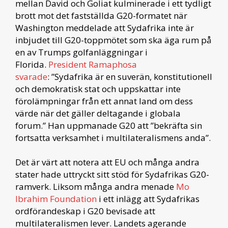
mellan David och Goliat kulminerade i ett tydligt
brott mot det fastställda G20-formatet när
Washington meddelade att Sydafrika inte är
inbjudet till G20-toppmötet som ska äga rum på
en av Trumps golfanläggningar i
Florida.
President Ramaphosa
svarade
: ”Sydafrika är en suverän, konstitutionell
och demokratisk stat och uppskattar inte
förolämpningar från ett annat land om dess
värde när det gäller deltagande i globala
forum.” Han uppmanade G20 att ”bekräfta sin
fortsatta verksamhet i multilateralismens anda”.
Det är värt att notera att EU och många andra
stater hade uttryckt sitt stöd för Sydafrikas G20-
ramverk. Liksom många andra menade
Mo
Ibrahim Foundation
i ett inlägg att Sydafrikas
ordförandeskap i G20 bevisade att
multilateralismen lever. Landets agerande