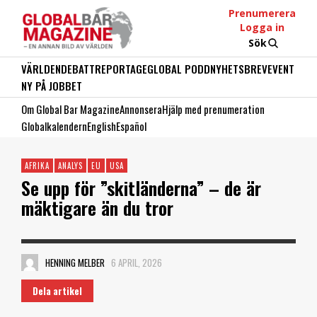
Prenumerera
Logga in
Sök
VÄRLDEN
DEBATT
REPORTAGE
GLOBAL PODD
NYHETSBREV
EVENT
NY PÅ JOBBET
Om Global Bar Magazine
Annonsera
Hjälp med prenumeration
Globalkalendern
English
Español
AFRIKA
ANALYS
EU
USA
Se upp för ”skitländerna” – de är
mäktigare än du tror
HENNING MELBER
6 APRIL, 2026
Dela artikel