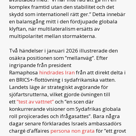
komplex framtid utan den stabilitet och det
skydd som internationell rätt ger.” Detta innebär
en balansgång mitt i den fördjupade globala
klyftan, när multilateralism ersätts av
multipolaritet mellan stormakterna.
Två händelser i januari 2026 illustrerade den
osäkra positionen som ”mellanväg”. Efter
ingripande från president
Ramaphosa
hindrades Iran
från att direkt delta i
en BRICS+-flottövning i sydafrikanska vatten.
Landets läge är strategiskt avgörande för
sjöfartsrutterna, vilket gjorde övningen till
ett
”test av vattnet”
och ”en scen där
konkurrerande visioner om Sydafrikas globala
roll projicerades och ifrågasattes”. Bara några
dagar senare förklarades Israels ambassadörs
chargé d’affaires
persona non grata
för ”ett grovt