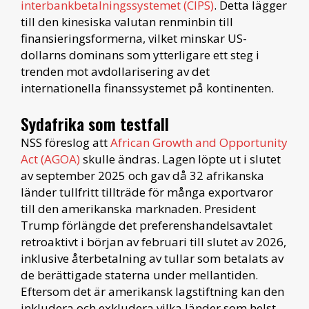
interbankbetalningssystemet (CIPS)
. Detta lägger
till den kinesiska valutan renminbin till
finansieringsformerna, vilket minskar US-
dollarns dominans som ytterligare ett steg i
trenden mot avdollarisering av det
internationella finanssystemet på kontinenten.
Sydafrika som testfall
NSS föreslog att
African Growth and Opportunity
Act (AGOA)
skulle ändras. Lagen löpte ut i slutet
av september 2025 och gav då 32 afrikanska
länder tullfritt tillträde för många exportvaror
till den amerikanska marknaden. President
Trump förlängde det preferenshandelsavtalet
retroaktivt i början av februari till slutet av 2026,
inklusive återbetalning av tullar som betalats av
de berättigade staterna under mellantiden.
Eftersom det är amerikansk lagstiftning kan den
inkludera och exkludera vilka länder som helst.