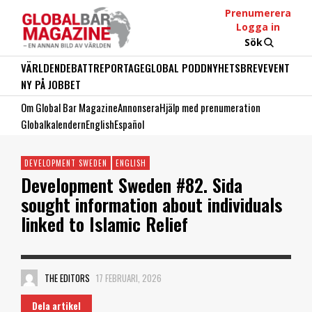
Prenumerera
Logga in
Sök
VÄRLDEN
DEBATT
REPORTAGE
GLOBAL PODD
NYHETSBREV
EVENT
NY PÅ JOBBET
Om Global Bar Magazine
Annonsera
Hjälp med prenumeration
Globalkalendern
English
Español
DEVELOPMENT SWEDEN
ENGLISH
Development Sweden #82. Sida
sought information about individuals
linked to Islamic Relief
THE EDITORS
17 FEBRUARI, 2026
Dela artikel