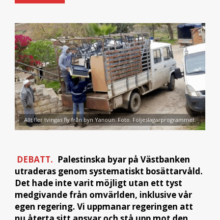
Allt fler tvingas fly från byn Yanoun. Foto. Följeslagarprogrammet.
DEBATT.
Palestinska byar på Västbanken
utraderas genom systematiskt bosättarvåld.
Det hade inte varit möjligt utan ett tyst
medgivande från omvärlden, inklusive vår
egen regering. Vi uppmanar regeringen att
nu återta sitt ansvar och stå upp mot den