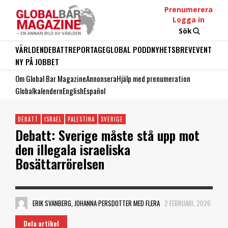
Prenumerera
Logga in
Sök
VÄRLDEN
DEBATT
REPORTAGE
GLOBAL PODD
NYHETSBREV
EVENT
NY PÅ JOBBET
Om Global Bar Magazine
Annonsera
Hjälp med prenumeration
Globalkalendern
English
Español
DEBATT
ISRAEL
PALESTINA
SVERIGE
Debatt: Sverige måste stå upp mot
den illegala israeliska
Bosättarrörelsen
ERIK SVANBERG, JOHANNA PERSDOTTER MED FLERA
2 FEBRUARI, 2026
Dela artikel