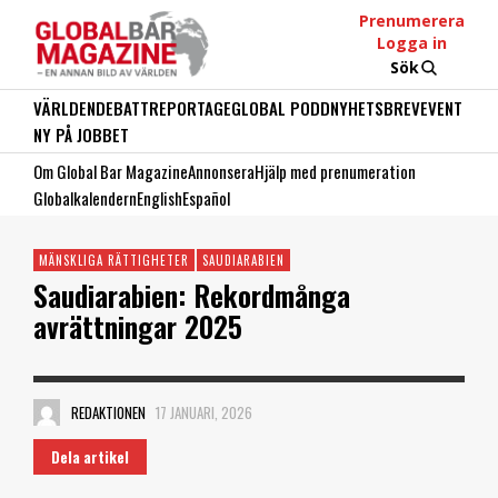
Prenumerera
Logga in
Sök
VÄRLDEN
DEBATT
REPORTAGE
GLOBAL PODD
NYHETSBREV
EVENT
NY PÅ JOBBET
Om Global Bar Magazine
Annonsera
Hjälp med prenumeration
Globalkalendern
English
Español
MÄNSKLIGA RÄTTIGHETER
SAUDIARABIEN
Saudiarabien: Rekordmånga
avrättningar 2025
REDAKTIONEN
17 JANUARI, 2026
Dela artikel