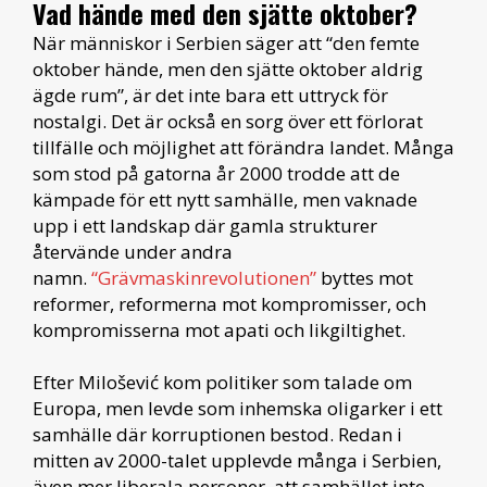
Vad hände med den sjätte oktober?
När människor i Serbien säger att “den femte
oktober hände, men den sjätte oktober aldrig
ägde rum”, är det inte bara ett uttryck för
nostalgi. Det är också en sorg över ett förlorat
tillfälle och möjlighet att förändra landet. Många
som stod på gatorna år 2000 trodde att de
kämpade för ett nytt samhälle, men vaknade
upp i ett landskap där gamla strukturer
återvände under andra
namn.
“Grävmaskinrevolutionen”
byttes mot
reformer, reformerna mot kompromisser, och
kompromisserna mot apati och likgiltighet.
Efter Milošević kom politiker som talade om
Europa, men levde som inhemska oligarker i ett
samhälle där korruptionen bestod. Redan i
mitten av 2000-talet upplevde många i Serbien,
även mer liberala personer, att samhället inte