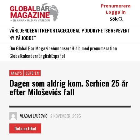
Prenumerera
Logga in
Sök
VÄRLDEN
DEBATT
REPORTAGE
GLOBAL PODD
NYHETSBREV
EVENT
NY PÅ JOBBET
Om Global Bar Magazine
Annonsera
Hjälp med prenumeration
Globalkalendern
English
Español
ANALYS
SERBIEN
Dagen som aldrig kom. Serbien 25 år
efter Miloševićs fall
VLADAN LAUSEVIC
2 NOVEMBER, 2025
Dela artikel