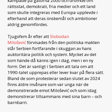
kämpade på gatorna 2000 och drömde om
rättsstat, demokrati, fria medier och ett land
som skulle integreras med Europa upplevde i
efterhand att deras önskemål och ambitioner
aldrig genomfördes.
Tjugofem år efter att
Slobodan
Milošević
förvisades från den politiska makten
står Serbien fortfarande i skuggan av hans
auktoritära politik och system. Mycket av det
som hände då känns igen i dag, men i en ny
form. Det är vanligt i Serbien att tala om att
1990-talet upprepas eller lever kvar på flera sätt.
Bland de som protesterar sedan slutet av 2024
finns äldre invånare som var unga när de
demonstrerade emot Milošević och som idag
demonstrerar tillsammans med sina barn – och
barnbarn.