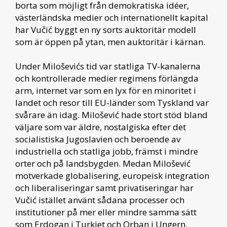
borta som möjligt från demokratiska idéer,
västerländska medier och internationellt kapital
har Vučić byggt en ny sorts auktoritär modell
som är öppen på ytan, men auktoritär i kärnan.
Under Miloševićs tid var statliga TV-kanalerna
och kontrollerade medier regimens förlängda
arm, internet var som en lyx för en minoritet i
landet och resor till EU-länder som Tyskland var
svårare än idag. Milošević hade stort stöd bland
väljare som var äldre, nostalgiska efter det
socialistiska Jugoslavien och beroende av
industriella och statliga jobb, främst i mindre
orter och på landsbygden. Medan Milošević
motverkade globalisering, europeisk integration
och liberaliseringar samt privatiseringar har
Vučić istället använt sådana processer och
institutioner på mer eller mindre samma sätt
som Erdogan i Turkiet och Orban i Ungern.