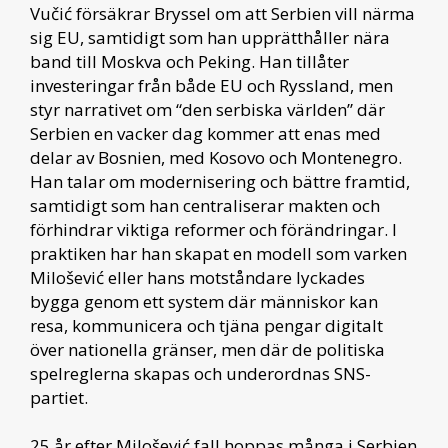
Vučić försäkrar Bryssel om att Serbien vill närma
sig EU, samtidigt som han upprätthåller nära
band till Moskva och Peking. Han tillåter
investeringar från både EU och Ryssland, men
styr narrativet om “den serbiska världen” där
Serbien en vacker dag kommer att enas med
delar av Bosnien, med Kosovo och Montenegro.
Han talar om modernisering och bättre framtid,
samtidigt som han centraliserar makten och
förhindrar viktiga reformer och förändringar. I
praktiken har han skapat en modell som varken
Milošević eller hans motståndare lyckades
bygga genom ett system där människor kan
resa, kommunicera och tjäna pengar digitalt
över nationella gränser, men där de politiska
spelreglerna skapas och underordnas SNS-
partiet.
25 år efter Milošević fall hoppas många i Serbien