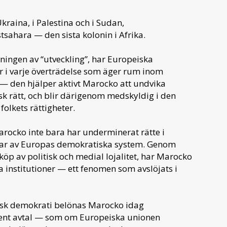
Ukraina, i Palestina och i Sudan,
stsahara — den sista kolonin i Afrika.
kningen av “utveckling”, har Europeiska
er i varje överträdelse som äger rum inom
— den hjälper aktivt Marocko att undvika
sk rätt, och blir därigenom medskyldig i den
olkets rättigheter.
rocko inte bara har underminerat rätte i
delar av Europas demokratiska system. Genom
köp av politisk och medial lojalitet, har Marocko
a institutioner — ett fenomen som avslöjats i
eisk demokrati belönas Marocko idag
rent avtal — som om Europeiska unionen