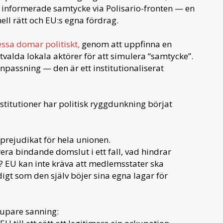
ch informerade samtycke via Polisario-fronten — en
ell rätt och EU:s egna fördrag.
ssa domar politiskt,
genom att uppfinna en
valda lokala aktörer för att simulera “samtycke”.
npassning — den är ett institutionaliserat
nstitutioner har politisk ryggdunkning börjat
prejudikat för hela unionen.
ra bindande domslut i ett fall, vad hindrar
r? EU kan inte kräva att medlemsstater ska
gt som den själv böjer sina egna lagar för
jupare sanning: