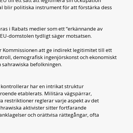
U till ett sätt att legitimera sin ockupation
l blir politiska instrument för att förstärka dess
teras i Rabats medier som ett “erkännande av
och EU-domstolen tydligt säger motsatsen.
 Kommissionen att ge indirekt legitimitet till ett
troll, demografisk ingenjörskonst och ekonomiskt
n sahrawiska befolkningen.
ontrollerar har en intrikat struktur
oende etablerats. Militära vägspärrar,
 restriktioner reglerar varje aspekt av det
hrawiska aktivister sitter fortfarande
nklagelser och orättvisa rättegångar, ofta