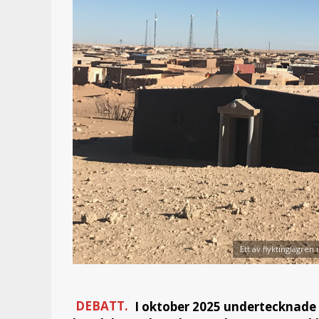
Ett av flyktinglägren 
DEBATT.
I oktober 2025 undertecknade 