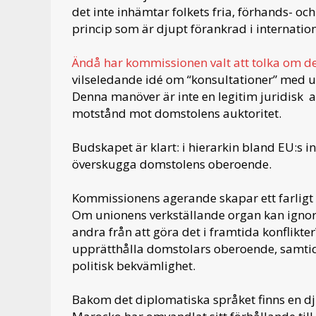
det inte inhämtar folkets fria, förhands- o
princip som är djupt förankrad i internation
Ändå har kommissionen valt att tolka om de
vilseledande idé om “konsultationer” med ut
Denna manöver är inte en legitim juridisk a
motstånd mot domstolens auktoritet.
Budskapet är klart: i hierarkin bland EU:s i
överskugga domstolens oberoende.
Kommissionens agerande skapar ett farligt 
Om unionens verkställande organ kan ignore
andra från att göra det i framtida konflikte
upprätthålla domstolars oberoende, samtidi
politisk bekvämlighet.
Bakom det diplomatiska språket finns en d