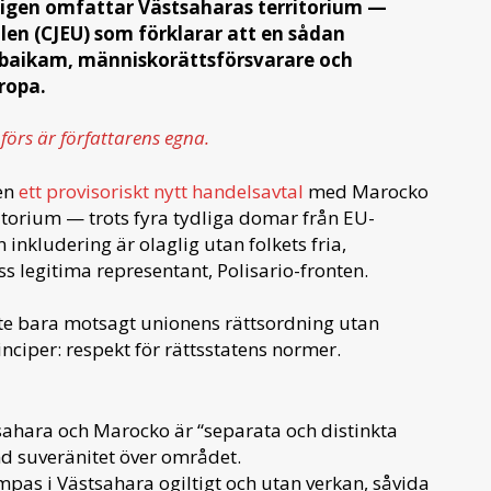
igen omfattar Västsaharas territorium —
len (CJEU) som förklarar att en sådan
 Elbaikam, människorättsförsvarare och
ropa.
förs är författarens egna.
en
ett provisoriskt nytt handelsavtal
med Marocko
itorium — trots fyra tydliga domar från EU-
inkludering är olaglig utan folkets fria,
 legitima representant, Polisario-fronten.
te bara motsagt unionens rättsordning utan
nciper: respekt för rättsstatens normer.
sahara och Marocko är “separata och distinkta
nd suveränitet över området.
pas i Västsahara ogiltigt och utan verkan, såvida