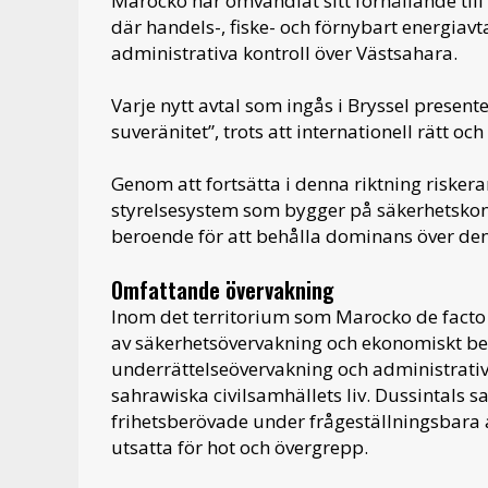
Marocko har omvandlat sitt förhållande till E
där handels-, fiske- och förnybart energiavta
administrativa kontroll över Västsahara.
Varje nytt avtal som ingås i Bryssel presen
suveränitet”, trots att internationell rätt 
Genom att fortsätta i denna riktning riskerar
styrelsesystem som bygger på säkerhetskon
beroende för att behålla dominans över de
Omfattande övervakning
Inom det territorium som Marocko de facto k
av säkerhetsövervakning och ekonomiskt ber
underrättelseövervakning och administrativa
sahrawiska civilsamhällets liv. Dussintals sa
frihetsberövade under frågeställningsbara a
utsatta för hot och övergrepp.