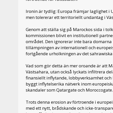
Ironin är tydlig: Europa främjar laglighet i 
men tolererar ett territoriellt undantag i Vä
Genom att ställa sig på Marockos sida i tol
kommissionen blivit en institutionell partn
området. Den ignorerar inte bara domarna 
tillämpningen av internationell och europei
fortgående urholkningen av det sahrawiska f
Vad som gör detta än mer oroande är att Ma
Västsahara, utan också lyckats infiltrera 
finansiellt inflytande, lobbyverksamhet och 
byggt inflytelserika nätverk inom europeisk
skandaler som Qatargate och Moroccogate.
Trots denna erosion av förtroende i europ
med ett nytt, brådskande och icke-transpa