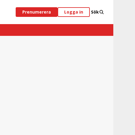
Prenumerera
Logga in
Sök