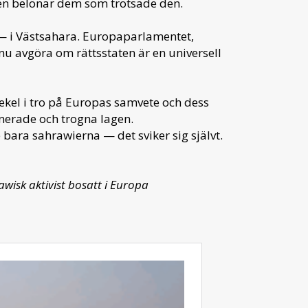
den belönar dem som trotsade den.
 — i Västsahara. Europaparlamentet,
u avgöra om rättsstaten är en universell
 sekel i tro på Europas samvete och dess
linerade och trogna lagen.
 bara sahrawierna — det sviker sig självt.
isk aktivist bosatt i Europa