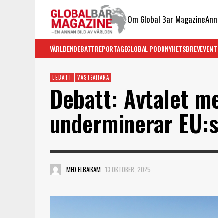
Om Global Bar Magazine
Ann
VÄRLDEN
DEBATT
REPORTAGE
GLOBAL PODD
NYHETSBREV
EVENT
DEBATT
VÄSTSAHARA
Debatt: Avtalet m
underminerar EU:s
MED ELBAIKAM
13 OKTOBER, 2025