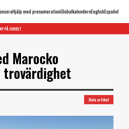
onsera
Hjälp med prenumeration
Globalkalendern
English
Español
NY PÅ JOBBET
ed Marocko
 trovärdighet
Dela artikel