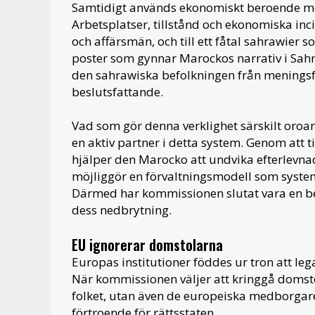
Samtidigt används ekonomiskt beroende med
Arbetsplatser, tillstånd och ekonomiska in
och affärsmän, och till ett fåtal sahrawier s
poster som gynnar Marockos narrativ i Sah
den sahrawiska befolkningen från meningsf
beslutsfattande.
Vad som gör denna verklighet särskilt oroa
en aktiv partner i detta system. Genom att ti
hjälper den Marocko att undvika efterlevnad 
möjliggör en förvaltningsmodell som system
Därmed har kommissionen slutat vara en bes
dess nedbrytning.
EU ignorerar domstolarna
Europas institutioner föddes ur tron att le
När kommissionen väljer att kringgå domsto
folket, utan även de europeiska medborgare
förtroende för rättsstaten.