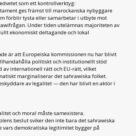
vetet som ett kontrollverktyg:
citament ges främst till marockanska nybyggare
om förblir tysta eller samarbetar i utbyte mot
rawifrågan. Under tiden utelämnas majoriteten av
ullt ekonomiskt deltagande och lokal
nde är att Europeiska kommissionen nu har blivit
llhandahålla politiskt och institutionellt stöd
av internationell rätt och EU-rätt, vilket
atiskt marginaliserar det sahrawiska folket.
kyddare av legalitet — den har blivit en aktör i
galitet och moral måste samexistera.
lens beslut sviker den inte bara det sahrawiska
 vars demokratiska legitimitet bygger på