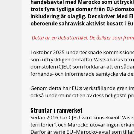
handelsavtal med Marocko som uttryckl
trots fyra tydliga domar från EU-domsto
inkludering är olaglig. Det skriver Med
oberoende sahrawisk aktivist bosatt i Eu
Detta är en debattartikel. De åsikter som fram
I oktober 2025 undertecknade kommission
som uttryckligen omfattar Västsaharas terr
domstolen (CJEU) som förklarar att en sådan 
förhands- och informerade samtycke via dess
Genom detta har EU:s verkställande gren in
också underminerat en av dess heligaste pri
Struntar i ramverket
Sedan 2016 har CJEU varit konsekvent: Väst
territorier”, och Marocko utövar ingen erkä
Därför är varje EU–Marocko-avtal som tilläm