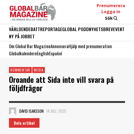
Prenumerera
Logga in
Sök
VÄRLDEN
DEBATT
REPORTAGE
GLOBAL PODD
NYHETSBREV
EVENT
NY PÅ JOBBET
Om Global Bar Magazine
Annonsera
Hjälp med prenumeration
Globalkalendern
English
Español
KOMMENTAR
MEDIA
Oroande att Sida inte vill svara på
följdfrågor
DAVID ISAKSSON
14 JULI, 2025
Dela artikel