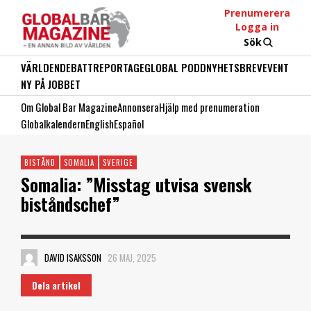
Prenumerera
Logga in
Sök
VÄRLDEN
DEBATT
REPORTAGE
GLOBAL PODD
NYHETSBREV
EVENT
NY PÅ JOBBET
Om Global Bar Magazine
Annonsera
Hjälp med prenumeration
Globalkalendern
English
Español
BISTÅND
SOMALIA
SVERIGE
Somalia: ”Misstag utvisa svensk
biståndschef”
DAVID ISAKSSON
26 MAJ, 2025
Dela artikel