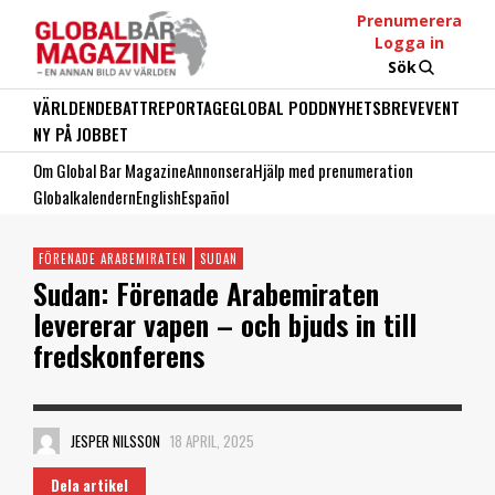
Prenumerera
Logga in
Sök
VÄRLDEN
DEBATT
REPORTAGE
GLOBAL PODD
NYHETSBREV
EVENT
NY PÅ JOBBET
Om Global Bar Magazine
Annonsera
Hjälp med prenumeration
Globalkalendern
English
Español
FÖRENADE ARABEMIRATEN
SUDAN
Sudan: Förenade Arabemiraten
levererar vapen – och bjuds in till
fredskonferens
JESPER NILSSON
18 APRIL, 2025
Dela artikel