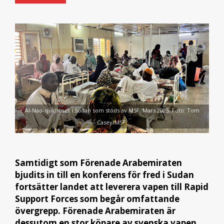
Al-Nao-sjukhuset i Sudan som stöds av MSF. Mars 2025. Foto: Tom
Casey/MSF.
Samtidigt som Förenade Arabemiraten
bjudits in till en konferens för fred i Sudan
fortsätter landet att leverera vapen till Rapid
Support Forces som begår omfattande
övergrepp. Förenade Arabemiraten är
dessutom en stor köpare av svenska vapen.