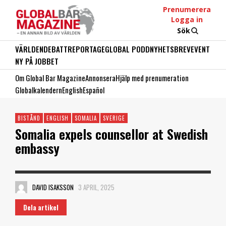
Prenumerera
Logga in
Sök
VÄRLDEN
DEBATT
REPORTAGE
GLOBAL PODD
NYHETSBREV
EVENT
NY PÅ JOBBET
Om Global Bar Magazine
Annonsera
Hjälp med prenumeration
Globalkalendern
English
Español
BISTÅND
ENGLISH
SOMALIA
SVERIGE
Somalia expels counsellor at Swedish
embassy
DAVID ISAKSSON
3 APRIL, 2025
Dela artikel