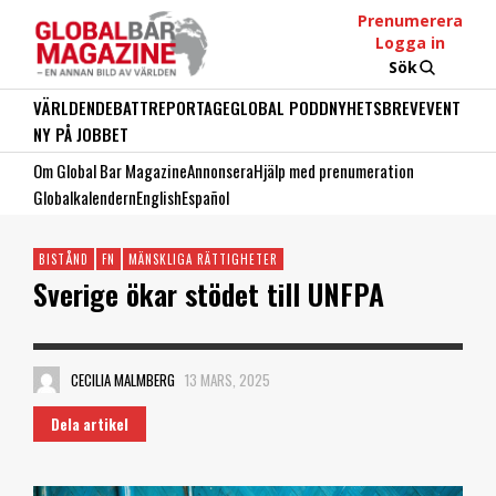
Prenumerera
Logga in
Sök
VÄRLDEN
DEBATT
REPORTAGE
GLOBAL PODD
NYHETSBREV
EVENT
NY PÅ JOBBET
Om Global Bar Magazine
Annonsera
Hjälp med prenumeration
Globalkalendern
English
Español
BISTÅND
FN
MÄNSKLIGA RÄTTIGHETER
Sverige ökar stödet till UNFPA
CECILIA MALMBERG
13 MARS, 2025
Dela artikel