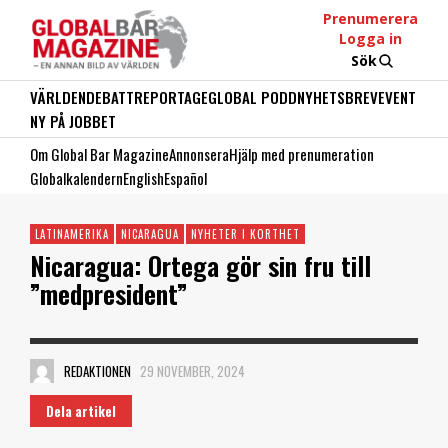
Prenumerera
Logga in
Sök
VÄRLDEN
DEBATT
REPORTAGE
GLOBAL PODD
NYHETSBREV
EVENT
NY PÅ JOBBET
Om Global Bar Magazine
Annonsera
Hjälp med prenumeration
Globalkalendern
English
Español
LATINAMERIKA
NICARAGUA
NYHETER I KORTHET
Nicaragua: Ortega gör sin fru till
”medpresident”
REDAKTIONEN
29 NOVEMBER, 2024
Dela artikel