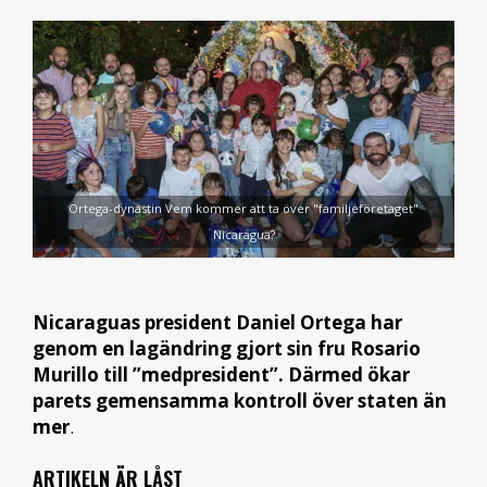
Ortega-dynastin Vem kommer att ta över "familjeföretaget"
Nicaragua?
Nicaraguas president Daniel Ortega har
genom en lagändring gjort sin fru Rosario
Murillo till ”medpresident”. Därmed ökar
parets gemensamma kontroll över staten än
mer
.
ARTIKELN ÄR LÅST