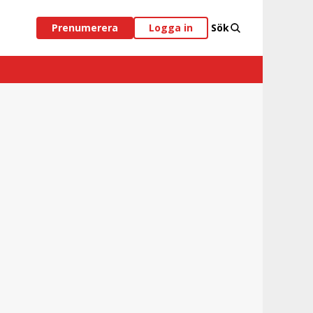
Prenumerera
Logga in
Sök