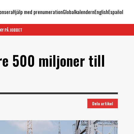
onsera
Hjälp med prenumeration
Globalkalendern
English
Español
NY PÅ JOBBET
re 500 miljoner till
Dela artikel