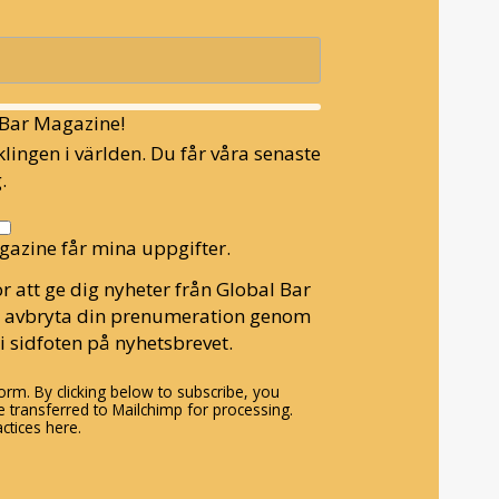
l Bar Magazine!
lingen i världen. Du får våra senaste
.
gazine får mina uppgifter.
r att ge dig nyheter från Global Bar
n avbryta din prenumeration genom
i sidfoten på nyhetsbrevet.
rm. By clicking below to subscribe, you
 transferred to Mailchimp for processing.
ctices here.