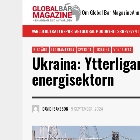
Om Global Bar Magazine
Ann
VÄRLDEN
DEBATT
REPORTAGE
GLOBAL PODD
NYHETSBREV
EVENT
BISTÅND
LATINAMERIKA
SVERIGE
UKRAINA
VENEZUELA
Ukraina: Ytterliga
energisektorn
DAVID ISAKSSON
9 SEPTEMBER, 2024