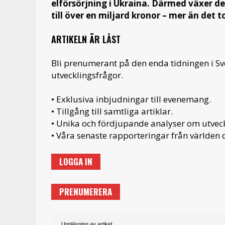
elförsörjning i Ukraina. Därmed växer det
till över en miljard kronor – mer än det 
ARTIKELN ÄR LÅST
Bli prenumerant på den enda tidningen i S
utvecklingsfrågor.
• Exklusiva inbjudningar till evenemang.
• Tillgång till samtliga artiklar.
• Unika och fördjupande analyser om utveckl
• Våra senaste rapporteringar från världen d
LOGGA IN
PRENUMERERA
Uppläsning av artikel