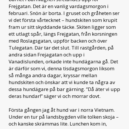
Frejgatan. Det är en vanlig vardagsmorgon i
februari. Snön är borta. I gruset och gråheten ser
vi det första vårtecknet – hundskiten som krupit
fram ur sitt skyddande täcke. Skiten ligger som
ett utlagt spår, längs Frejgatan, från korsningen
med Roslagsgatan, uppför backen och över
Tulegatan. Där tar det slut. Till rastgården, på
andra sidan Frejagatan och upp i
Vanadislunden, orkade inte hundägarna gå. Det
är därför som vi, denna tisdagsmorgon liksom
så många andra dagar, kryssar mellan
hundskiten och önskar att vi kunde ta några av
dessa hundägare på bar gärning. ”Då äter vi upp
deras hundar!” säger vi och morrar dovt.
Första gången jag åt hund var i norra Vietnam.
Under en tur på landsbygden ville tolken skoja –
och kanske skrämmas lite. Lunchen kom in,