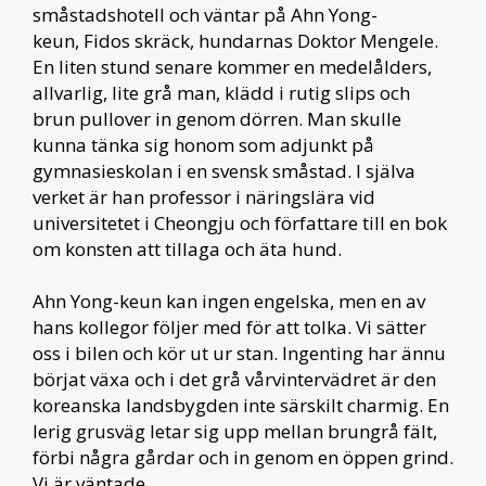
småstadshotell och väntar på Ahn Yong-
keun, Fidos skräck, hundarnas Doktor Mengele.
En liten stund senare kommer en medelålders,
allvarlig, lite grå man, klädd i rutig slips och
brun pullover in genom dörren. Man skulle
kunna tänka sig honom som adjunkt på
gymnasieskolan i en svensk småstad. I själva
verket är han professor i näringslära vid
universitetet i Cheongju och författare till en bok
om konsten att tillaga och äta hund.
Ahn Yong-keun kan ingen engelska, men en av
hans kollegor följer med för att tolka. Vi sätter
oss i bilen och kör ut ur stan. Ingenting har ännu
börjat växa och i det grå vårvintervädret är den
koreanska landsbygden inte särskilt charmig. En
lerig grusväg letar sig upp mellan brungrå fält,
förbi några gårdar och in genom en öppen grind.
Vi är väntade.