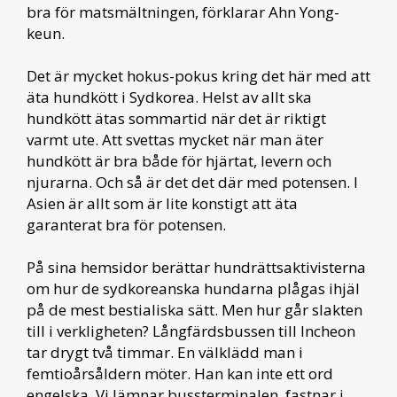
bra för matsmältningen, förklarar Ahn Yong-
keun.
Det är mycket hokus-pokus kring det här med att
äta hundkött i Sydkorea. Helst av allt ska
hundkött ätas sommartid när det är riktigt
varmt ute. Att svettas mycket när man äter
hundkött är bra både för hjärtat, levern och
njurarna. Och så är det det där med potensen. I
Asien är allt som är lite konstigt att äta
garanterat bra för potensen.
På sina hemsidor berättar hundrättsaktivisterna
om hur de sydkoreanska hundarna plågas ihjäl
på de mest bestialiska sätt. Men hur går slakten
till i verkligheten? Långfärdsbussen till Incheon
tar drygt två timmar. En välklädd man i
femtioårsåldern möter. Han kan inte ett ord
engelska. Vi lämnar bussterminalen, fastnar i