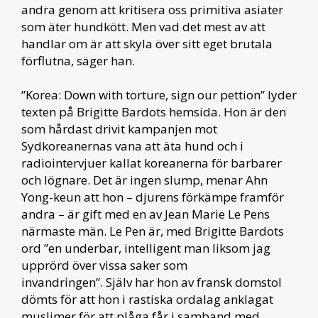
andra genom att kritisera oss primitiva asiater
som äter hundkött. Men vad det mest av att
handlar om är att skyla över sitt eget brutala
förflutna, säger han.
”Korea: Down with torture, sign our pettion” lyder
texten på Brigitte Bardots hemsida. Hon är den
som hårdast drivit kampanjen mot
Sydkoreanernas vana att äta hund och i
radiointervjuer kallat koreanerna för barbarer
och lögnare. Det är ingen slump, menar Ahn
Yong-keun att hon – djurens förkämpe framför
andra – är gift med en av Jean Marie Le Pens
närmaste män. Le Pen är, med Brigitte Bardots
ord ”en underbar, intelligent man liksom jag
upprörd över vissa saker som
invandringen”. Själv har hon av fransk domstol
dömts för att hon i rastiska ordalag anklagat
muslimer för att plåga får i samband med