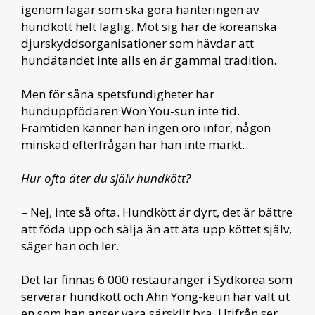
igenom lagar som ska göra hanteringen av
hundkött helt laglig. Mot sig har de koreanska
djurskyddsorganisationer som hävdar att
hundätandet inte alls en är gammal tradition.
Men för såna spetsfundigheter har
hunduppfödaren Won You-sun inte tid.
Framtiden känner han ingen oro inför, någon
minskad efterfrågan har han inte märkt.
Hur ofta äter du själv hundkött?
– Nej, inte så ofta. Hundkött är dyrt, det är bättre
att föda upp och sälja än att äta upp köttet själv,
säger han och ler.
Det lär finnas 6 000 restauranger i Sydkorea som
serverar hundkött och Ahn Yong-keun har valt ut
en som han anser vara särskilt bra. Utifrån ser