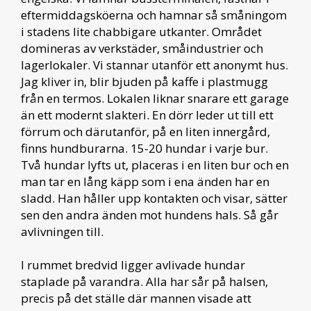
eftermiddagsköerna och hamnar så småningom
i stadens lite chabbigare utkanter. Området
domineras av verkstäder, småindustrier och
lagerlokaler. Vi stannar utanför ett anonymt hus.
Jag kliver in, blir bjuden på kaffe i plastmugg
från en termos. Lokalen liknar snarare ett garage
än ett modernt slakteri. En dörr leder ut till ett
förrum och därutanför, på en liten innergård,
finns hundburarna. 15-20 hundar i varje bur.
Två hundar lyfts ut, placeras i en liten bur och en
man tar en lång käpp som i ena änden har en
sladd. Han håller upp kontakten och visar, sätter
sen den andra änden mot hundens hals. Så går
avlivningen till.
I rummet bredvid ligger avlivade hundar
staplade på varandra. Alla har sår på halsen,
precis på det ställe där mannen visade att