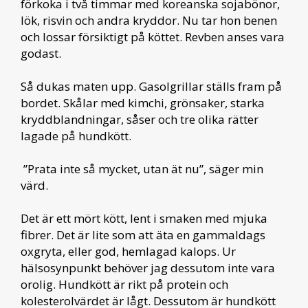
förkoka i två timmar med koreanska sojabönor,
lök, risvin och andra kryddor. Nu tar hon benen
och lossar försiktigt på köttet. Revben anses vara
godast.
Så dukas maten upp. Gasolgrillar ställs fram på
bordet. Skålar med kimchi, grönsaker, starka
kryddblandningar, såser och tre olika rätter
lagade på hundkött.
”Prata inte så mycket, utan ät nu”, säger min
värd.
Det är ett mört kött, lent i smaken med mjuka
fibrer. Det är lite som att äta en gammaldags
oxgryta, eller god, hemlagad kalops. Ur
hälsosynpunkt behöver jag dessutom inte vara
orolig. Hundkött är rikt på protein och
kolesterolvärdet är lågt. Dessutom är hundkött