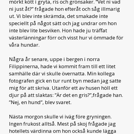
mörkt kött i gryta, ris och grönsaker. ”Vet ni vad
ni just åt?” frågade hon efteråt och såg illmarig
ut. Vi blev inte skrämda, det smakade inte
speciellt på något sätt och jag undrar om hon
inte blev lite besviken. Hon hade ju träffat
västerlänningar förr och visst hur vi ömmade för
våra hundar.
Några år senare, uppe i bergen i norra
Filippinerna, hade vi kommit fram till ett litet
samhälle där vi skulle övernatta. Min kollega
fotografen gick en tur runt byn medan jag satte
mig för att skriva. Utanför ett av husen höll ett
djur på att slaktas: ”Är det en gris?”,frågade han.
”Nej, en hund”, blev svaret.
Nästa morgon skulle vi iväg före gryningen.
Ingen frukost alltså. Mest på skoj frågade jag
hotellets värdinna om hon också kunde lägga