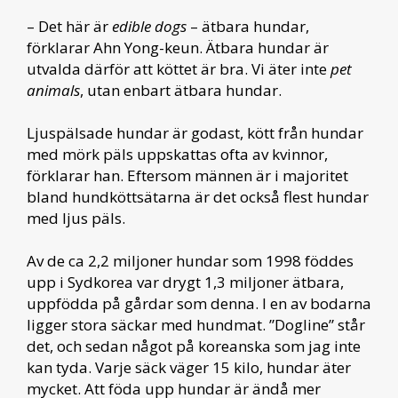
– Det här är
edible dogs
– ätbara hundar,
förklarar Ahn Yong-keun. Ätbara hundar är
utvalda därför att köttet är bra. Vi äter inte
pet
animals
, utan enbart ätbara hundar.
Ljuspälsade hundar är godast, kött från hundar
med mörk päls uppskattas ofta av kvinnor,
förklarar han. Eftersom männen är i majoritet
bland hundköttsätarna är det också flest hundar
med ljus päls.
Av de ca 2,2 miljoner hundar som 1998 föddes
upp i Sydkorea var drygt 1,3 miljoner ätbara,
uppfödda på gårdar som denna. I en av bodarna
ligger stora säckar med hundmat. ”Dogline” står
det, och sedan något på koreanska som jag inte
kan tyda. Varje säck väger 15 kilo, hundar äter
mycket. Att föda upp hundar är ändå mer