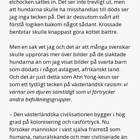
elchocken sattes in. Det ser inte trevligt ut, men
att hundarna skulle ha misshandlas till döds ser
jag inga tecken på. Det är dessutom svårt att
förstå logiken bakom något sådant. Krossade
benbitar skulle knappast göra köttet bättre.
Men en sak vet jag och det är att många svenskar
skulle uppröras mer över bilder på de slaktade
hundarna än om jag visat bilder på svarta barn
som dödats i något avlägset, afrikanskt land.
Och det är just detta som Ahn Yong-keun ser
som ett tydligt tecken på västerländsk rasism:
vi
värnar om djuren samtidigt som vi förtrycker
andra befolkningsgrupper.
– Den västerländska civilisationen bygger i hög
grad på kolonisering och rasförtryck. Nu
försöker människor i väst själva framstå som
humana, naturälskande och mer civiliserade än