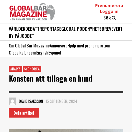
Prenumerera
Logga in
Sök
VÄRLDEN
DEBATT
REPORTAGE
GLOBAL PODD
NYHETSBREV
EVENT
NY PÅ JOBBET
Om Global Bar Magazine
Annonsera
Hjälp med prenumeration
Globalkalendern
English
Español
ANALYS
SYDKOREA
Konsten att tillaga en hund
DAVID ISAKSSON
15 SEPTEMBER, 2024
Dela artikel