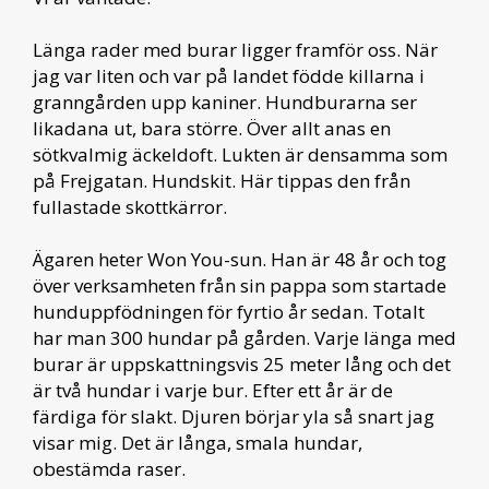
Länga rader med burar ligger framför oss. När
jag var liten och var på landet födde killarna i
granngården upp kaniner. Hundburarna ser
likadana ut, bara större. Över allt anas en
sötkvalmig äckeldoft. Lukten är densamma som
på Frejgatan. Hundskit. Här tippas den från
fullastade skottkärror.
Ägaren heter Won You-sun. Han är 48 år och tog
över verksamheten från sin pappa som startade
hunduppfödningen för fyrtio år sedan. Totalt
har man 300 hundar på gården. Varje länga med
burar är uppskattningsvis 25 meter lång och det
är två hundar i varje bur. Efter ett år är de
färdiga för slakt. Djuren börjar yla så snart jag
visar mig. Det är långa, smala hundar,
obestämda raser.