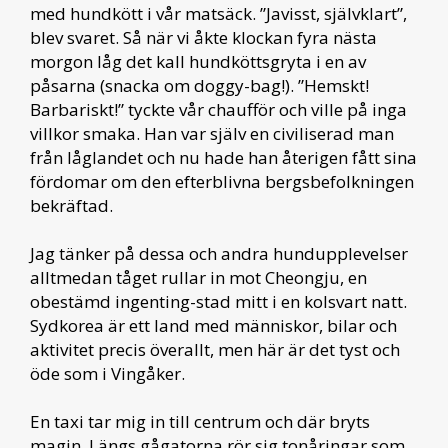
med hundkött i vår matsäck. ”Javisst, självklart”,
blev svaret. Så när vi åkte klockan fyra nästa
morgon låg det kall hundköttsgryta i en av
påsarna (snacka om doggy-bag!). ”Hemskt!
Barbariskt!” tyckte vår chaufför och ville på inga
villkor smaka. Han var själv en civiliserad man
från låglandet och nu hade han återigen fått sina
fördomar om den efterblivna bergsbefolkningen
bekräftad.
Jag tänker på dessa och andra hundupplevelser
alltmedan tåget rullar in mot Cheongju, en
obestämd ingenting-stad mitt i en kolsvart natt.
Sydkorea är ett land med människor, bilar och
aktivitet precis överallt, men här är det tyst och
öde som i Vingåker.
En taxi tar mig in till centrum och där bryts
magin. Längs gågatorna rör sig tonåringar som