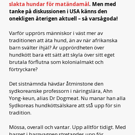
slakta hundar för matändamål
. Men med
tanke på diskussionen i USA känns den
onekligen återigen aktuell – så varsågoda!
Varför upprörs människor i väst mer av
traditionen att äta hund, än av när afrikanska
barn svälter ihjäl? Är upprördheten över
hundkött bara ett sätt att skyla över sitt eget
brutala förflutna som kolonialmakt och
förtryckare?
Det sistnämnda hävdar åtminstone den
sydkoreanske professorn i näringslära, Ahn
Yong-keun, alias Dr Dogmeat. Nu manar han alla
Sydkoreas hundköttsälskare att stå upp för sin
tradition.
Mössa, overall och vantar. Upp alltför tidigt. Med
barnet i barnvagnen stretandes upp för