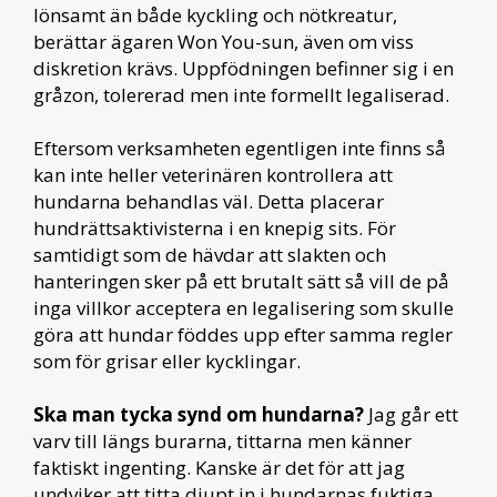
lönsamt än både kyckling och nötkreatur,
berättar ägaren Won You-sun, även om viss
diskretion krävs. Uppfödningen befinner sig i en
gråzon, tolererad men inte formellt legaliserad.
Eftersom verksamheten egentligen inte finns så
kan inte heller veterinären kontrollera att
hundarna behandlas väl. Detta placerar
hundrättsaktivisterna i en knepig sits. För
samtidigt som de hävdar att slakten och
hanteringen sker på ett brutalt sätt så vill de på
inga villkor acceptera en legalisering som skulle
göra att hundar föddes upp efter samma regler
som för grisar eller kycklingar.
Ska man tycka synd om hundarna?
Jag går ett
varv till längs burarna, tittarna men känner
faktiskt ingenting. Kanske är det för att jag
undviker att titta djupt in i hundarnas fuktiga