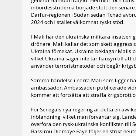
general Hamdan Daglo “Hermeti” och hans 
inbördesstriderna började stött den senare. 
Darfur-regionen i Sudan sedan Tchad avbr
2024 och i stället välkomnat ryskt stöd.
I Mali har den ukrainska militära insatsen gä
drönare. Mali kallar det som skett aggression
Ukraina förnekat. Ukraina beklagar Malis b
vilket Ukraina säger inte tar hänsyn till att
använder terroristmetoder och begår krigsbr
Samma händelse i norra Mali som ligger ba
ambassadör. Ambassaden publicerade vide
kommer att fortsätta att straffa krigsbrott o
För Senegals nya regering är detta en avvike
inblandning, vilket man förväntar sig. Lande
överföra den rysk-ukrainska konflikten till
Bassirou Diomaye Faye följer en strikt neutr