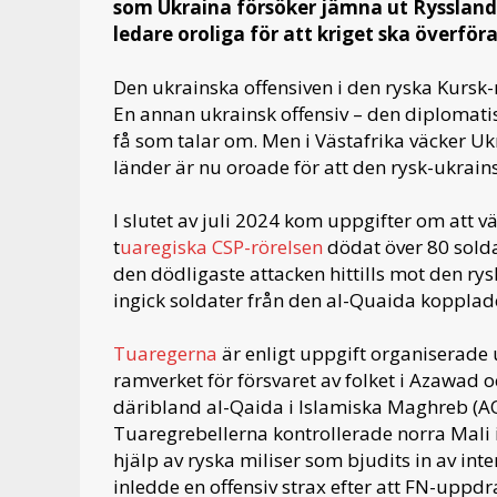
som Ukraina försöker jämna ut Rysslands
ledare oroliga för att kriget ska överföra
Den ukrainska offensiven i den ryska Kursk-
En annan ukrainsk offensiv – den diplomatis
få som talar om. Men i Västafrika väcker 
länder är nu oroade för att den rysk-ukrainsk
I slutet av juli 2024 kom uppgifter om att 
t
uaregiska CSP-rörelsen
dödat över 80 sold
den dödligaste attacken hittills mot den ry
ingick soldater från den al-Quaida koppla
Tuaregerna
är enligt uppgift organiserade 
ramverket för försvaret av folket i Azawad o
däribland al-Qaida i Islamiska Maghreb (A
Tuaregrebellerna kontrollerade norra Mali
hjälp av ryska miliser som bjudits in av in
inledde en offensiv strax efter att FN-uppd