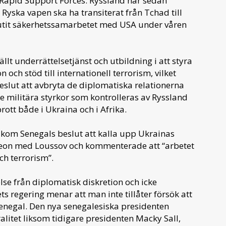
Rapid Support Forces. Ryssland har sedan
Ryska vapen ska ha transiterat från Tchad till
utit säkerhetssamarbetet med USA under våren
llt underrättelsetjänst och utbildning i att styra
 och stöd till internationell terrorism, vilket
eslut att avbryta de diplomatiska relationerna
 de militära styrkor som kontrolleras av Ryssland
ott både i Ukraina och i Afrika.
kom Senegals beslut att kalla upp Ukrainas
on med Loussov och kommenterade att “arbetet
ch terrorism”.
lse från diplomatisk diskretion och icke
ts regering menar att man inte tillåter försök att
 Senegal. Den nya senegalesiska presidenten
alitet liksom tidigare presidenten Macky Sall,