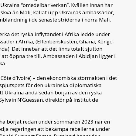
 Ukraina “omedelbar verkan”. Kvällen innan har
oskva än Mali, kallat upp Ukrainas ambassadör,
blandning i de senaste striderna i norra Mali.
erka det ryska inflytandet i Afrika ledde under
sader i Afrika, (Elfenbenskusten, Ghana, Kongo-
. Det innebär att det finns totalt sjutton
att öppna tre till. Ambassaden i Abidjan ligger i
ka.
 Côte d’Ivoire) – den ekonomiska stormakten i det
n spjutspets för den ukrainska diplomatiska
tött Ukraina ända sedan början av den ryska
 Sylvain N’Guessan, direktör på Institut de
 ha börjat redan under sommaren 2023 när en
tödja regeringen att bekämpa rebellerna under