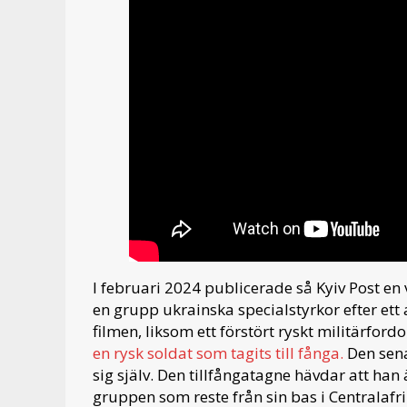
I februari 2024 publicerade så Kyiv Post e
en grupp ukrainska specialstyrkor efter ett
filmen, liksom ett förstört ryskt militärford
en rysk soldat som tagits till fånga.
Den sena
sig själv. Den tillfångatagne hävdar att ha
gruppen som reste från sin bas i Centralaf