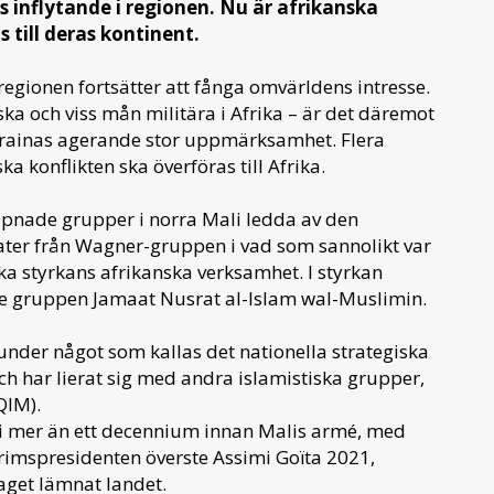
 inflytande i regionen. Nu är afrikanska
s till deras kontinent.
regionen fortsätter att fånga omvärldens intresse.
ka och viss mån militära i Afrika – är det däremot
Ukrainas agerande stor uppmärksamhet. Flera
a konflikten ska överföras till Afrika.
väpnade grupper i norra Mali ledda av den
ater från Wagner-gruppen i vad som sannolikt var
ska styrkans afrikanska verksamhet. I styrkan
de gruppen Jamaat Nusrat al-Islam wal-Muslimin.
under något som kallas det nationella strategiska
ch har lierat sig med andra islamistiska grupper,
QIM).
 i mer än ett decennium innan Malis armé, med
terimspresidenten överste Assimi Goïta 2021,
raget lämnat landet.