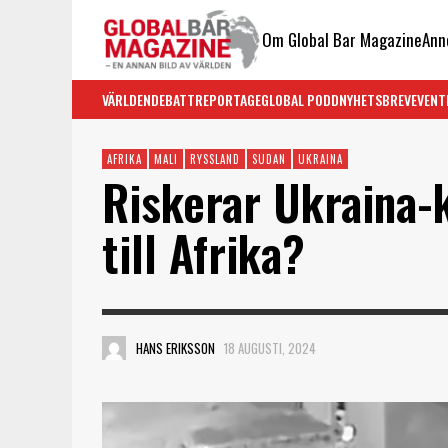
Om Global Bar Magazine
Ann
VÄRLDEN
DEBATT
REPORTAGE
GLOBAL PODD
NYHETSBREV
EVENT
AFRIKA
MALI
RYSSLAND
SUDAN
UKRAINA
Riskerar Ukraina-k
till Afrika?
HANS ERIKSSON
18 AUGUSTI, 2024