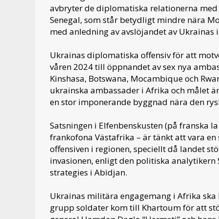
avbryter de diplomatiska relationerna med
Senegal, som står betydligt mindre nära M
med anledning av avslöjandet av Ukrainas in
Ukrainas diplomatiska offensiv för att motv
våren 2024 till öppnandet av sex nya ambas
Kinshasa, Botswana, Mocambique och Rwanda)
ukrainska ambassader i Afrika och målet är 
en stor imponerande byggnad nära den rys
Satsningen i Elfenbenskusten (på franska la
frankofona Västafrika – är tänkt att vara e
offensiven i regionen, speciellt då landet s
invasionen, enligt den politiska analytikern
strategies i Abidjan.
Ukrainas militära engagemang i Afrika ska
grupp soldater kom till Khartoum för att s