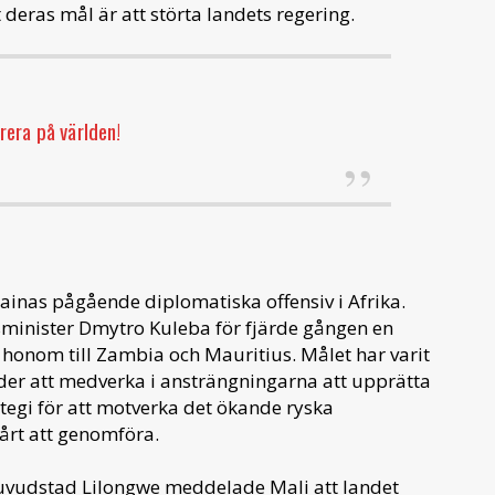
deras mål är att störta landets regering.
era på världen!
inas pågående diplomatiska offensiv i Afrika.
sminister Dmytro Kuleba för fjärde gången en
 honom till Zambia och Mauritius. Målet har varit
nder att medverka i ansträngningarna att upprätta
rategi för att motverka det ökande ryska
vårt att genomföra.
uvudstad Lilongwe meddelade Mali att landet