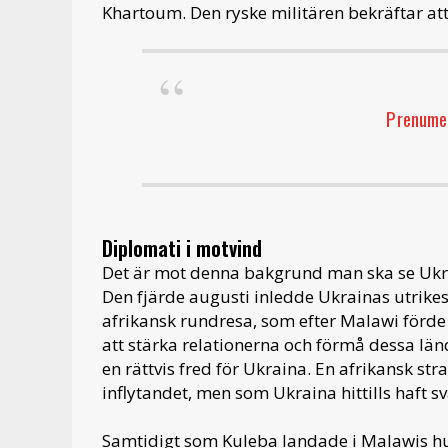
Khartoum. Den ryske militären bekräftar att 
Prenumer
Diplomati i motvind
Det är mot denna bakgrund man ska se Ukra
Den fjärde augusti inledde Ukrainas utrike
afrikansk rundresa, som efter Malawi förde
att stärka relationerna och förmå dessa lä
en rättvis fred för Ukraina. En afrikansk st
inflytandet, men som Ukraina hittills haft s
Samtidigt som Kuleba landade i Malawis h