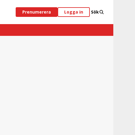
Prenumerera
Logga in
Sök