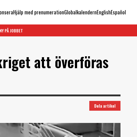
onsera
Hjälp med prenumeration
Globalkalendern
English
Español
NY PÅ JOBBET
riget att överföras
Dela artikel