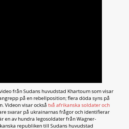
n video från Sudans huvudstad Khartoum som visar
 angrepp på en rebellposition; flera döda syns på
on. Videon visar också
två afrikanska soldater och
re svarar på ukrainarnas frågor och identifierar
n är en av hundra legosoldater från Wagner-
rikanska republiken till Sudans huvudstad