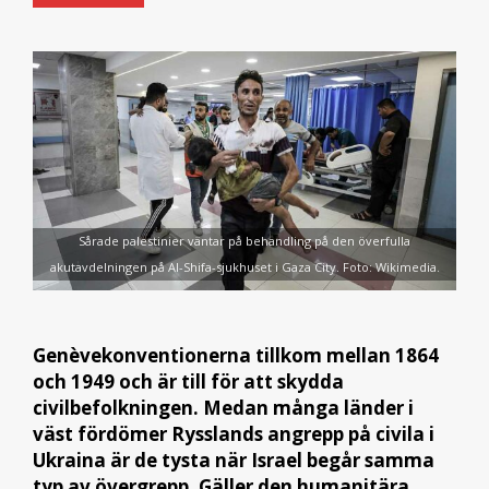
Sårade palestinier väntar på behandling på den överfulla
akutavdelningen på Al-Shifa-sjukhuset i Gaza City. Foto: Wikimedia.
Genèvekonventionerna tillkom mellan 1864
och 1949 och är till för att skydda
civilbefolkningen. Medan många länder i
väst fördömer Rysslands angrepp på civila i
Ukraina är de tysta när Israel begår samma
typ av övergrepp. Gäller den humanitära