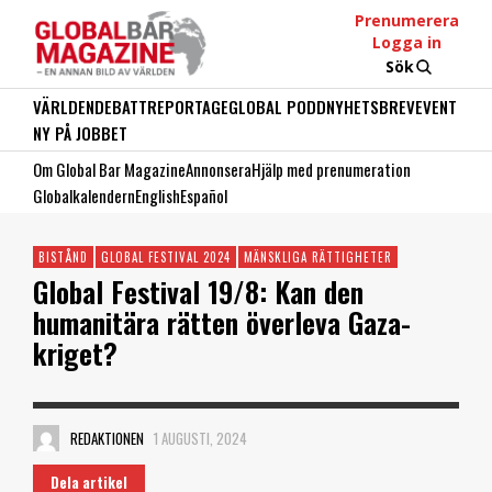
Prenumerera
Logga in
Sök
VÄRLDEN
DEBATT
REPORTAGE
GLOBAL PODD
NYHETSBREV
EVENT
NY PÅ JOBBET
Om Global Bar Magazine
Annonsera
Hjälp med prenumeration
Globalkalendern
English
Español
BISTÅND
GLOBAL FESTIVAL 2024
MÄNSKLIGA RÄTTIGHETER
Global Festival 19/8: Kan den
humanitära rätten överleva Gaza-
kriget?
REDAKTIONEN
1 AUGUSTI, 2024
Dela artikel