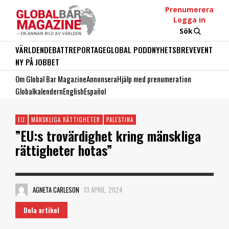
Prenumerera
Logga in
Sök
VÄRLDEN
DEBATT
REPORTAGE
GLOBAL PODD
NYHETSBREV
EVENT
NY PÅ JOBBET
Om Global Bar Magazine
Annonsera
Hjälp med prenumeration
Globalkalendern
English
Español
EU
MÄNSKLIGA RÄTTIGHETER
PALESTINA
”EU:s trovärdighet kring mänskliga
rättigheter hotas”
AGNETA CARLESON
13 APRIL, 2024
Dela artikel