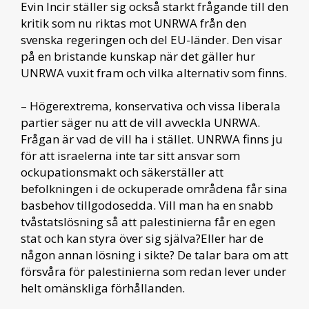
Evin Incir ställer sig också starkt frågande till den
kritik som nu riktas mot UNRWA från den
svenska regeringen och del EU-länder. Den visar
på en bristande kunskap när det gäller hur
UNRWA vuxit fram och vilka alternativ som finns.
– Högerextrema, konservativa och vissa liberala
partier säger nu att de vill avveckla UNRWA.
Frågan är vad de vill ha i stället. UNRWA finns ju
för att israelerna inte tar sitt ansvar som
ockupationsmakt och säkerställer att
befolkningen i de ockuperade områdena får sina
basbehov tillgodosedda. Vill man ha en snabb
tvåstatslösning så att palestinierna får en egen
stat och kan styra över sig själva?Eller har de
någon annan lösning i sikte? De talar bara om att
försvåra för palestinierna som redan lever under
helt omänskliga förhållanden.