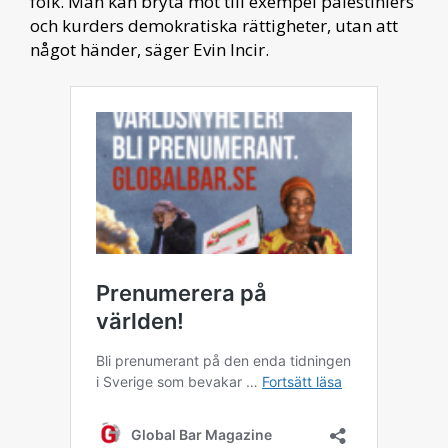
folk. Man kan bryta mot till exempel palestiniers
och kurders demokratiska rättigheter, utan att
något händer, säger Evin Incir.