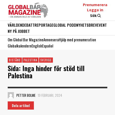
Prenumerera
Logga in
Sök
VÄRLDEN
DEBATT
REPORTAGE
GLOBAL PODD
NYHETSBREV
EVENT
NY PÅ JOBBET
Om Global Bar Magazine
Annonsera
Hjälp med prenumeration
Globalkalendern
English
Español
BISTÅND
PALESTINA
SVERIGE
Sida: Inga hinder för stöd till
Palestina
PETTER BOLME
19 FEBRUARI, 2024
Dela artikel