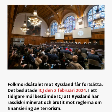
ICJ i Haag. Foto: ICJ
Folkmordsåtalet mot Ryssland får fortsätta.
Det beslutade
ICJ den 2 februari 2024
. I ett
tidigare mål bestämde ICJ att Ryssland har
rasdiskriminerat och brutit mot reglerna om
finansiering av terrorism.