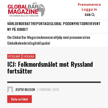
Prenumerera
Logga in
Sök
VÄRLDEN
DEBATT
REPORTAGE
GLOBAL PODD
NYHETSBREV
EVENT
NY PÅ JOBBET
Om Global Bar Magazine
Annonsera
Hjälp med prenumeration
Globalkalendern
English
Español
RYSSLAND
UKRAINA
ICJ: Folkmordsmålet mot Ryssland
fortsätter
JESPER NILSSON
2 FEBRUARI, 2024
Dela artikel