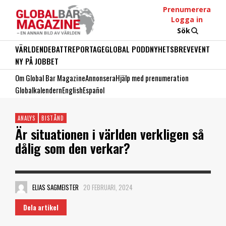
Prenumerera
Logga in
Sök
VÄRLDEN
DEBATT
REPORTAGE
GLOBAL PODD
NYHETSBREV
EVENT
NY PÅ JOBBET
Om Global Bar Magazine
Annonsera
Hjälp med prenumeration
Globalkalendern
English
Español
ANALYS
BISTÅND
Är situationen i världen verkligen så
dålig som den verkar?
ELIAS SAGMEISTER
20 FEBRUARI, 2024
Dela artikel