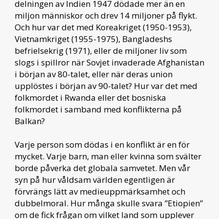
delningen av Indien 1947 dödade mer än en
miljon människor och drev 14 miljoner på flykt.
Och hur var det med Koreakriget (1950-1953),
Vietnamkriget (1955-1975), Bangladeshs
befrielsekrig (1971), eller de miljoner liv som
slogs i spillror när Sovjet invaderade Afghanistan
i början av 80-talet, eller när deras union
upplöstes i början av 90-talet? Hur var det med
folkmordet i Rwanda eller det bosniska
folkmordet i samband med konflikterna på
Balkan?
Varje person som dödas i en konflikt är en för
mycket. Varje barn, man eller kvinna som svälter
borde påverka det globala samvetet. Men vår
syn på hur våldsam världen egentligen är
förvrängs lätt av medieuppmärksamhet och
dubbelmoral. Hur många skulle svara ”Etiopien”
om de fick frågan om vilket land som upplever