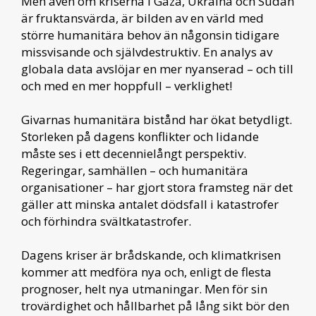
Men även om kriserna i Gaza, Ukraina och Sudan
är fruktansvärda, är bilden av en värld med
större humanitära behov än någonsin tidigare
missvisande och självdestruktiv. En analys av
globala data avslöjar en mer nyanserad – och till
och med en mer hoppfull – verklighet!
Givarnas humanitära bistånd har ökat betydligt.
Storleken på dagens konflikter och lidande
måste ses i ett decennielångt perspektiv.
Regeringar, samhällen – och humanitära
organisationer – har gjort stora framsteg när det
gäller att minska antalet dödsfall i katastrofer
och förhindra svältkatastrofer.
Dagens kriser är brådskande, och klimatkrisen
kommer att medföra nya och, enligt de flesta
prognoser, helt nya utmaningar. Men för sin
trovärdighet och hållbarhet på lång sikt bör den