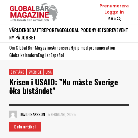
Prenumerera
Logga in
Sök
VÄRLDEN
DEBATT
REPORTAGE
GLOBAL PODD
NYHETSBREV
EVENT
NY PÅ JOBBET
Om Global Bar Magazine
Annonsera
Hjälp med prenumeration
Globalkalendern
English
Español
BISTÅND
SVERIGE
USA
Krisen i USAID: ”Nu måste Sverige
öka biståndet”
DAVID ISAKSSON
5 FEBRUARI, 2025
Dela artikel