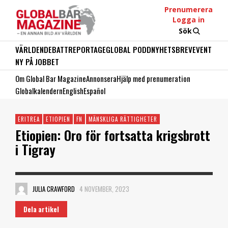
Prenumerera
Logga in
Sök
VÄRLDEN
DEBATT
REPORTAGE
GLOBAL PODD
NYHETSBREV
EVENT
NY PÅ JOBBET
Om Global Bar Magazine
Annonsera
Hjälp med prenumeration
Globalkalendern
English
Español
ERITREA
ETIOPIEN
FN
MÄNSKLIGA RÄTTIGHETER
Etiopien: Oro för fortsatta krigsbrott
i Tigray
JULIA CRAWFORD
4 NOVEMBER, 2023
Dela artikel