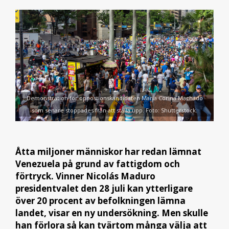
Demonstration för oppostionskandidaten Maria Corina Machado
som senare stoppades från att ställa upp. Foto: Shutterstock.
Åtta miljoner människor har redan lämnat
Venezuela på grund av fattigdom och
förtryck. Vinner Nicolás Maduro
presidentvalet den 28 juli kan ytterligare
över 20 procent av befolkningen lämna
landet, visar en ny undersökning. Men skulle
han förlora så kan tvärtom många välja att