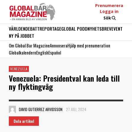
Prenumerera
Logga in
Sök
VÄRLDEN
DEBATT
REPORTAGE
GLOBAL PODD
NYHETSBREV
EVENT
NY PÅ JOBBET
Om Global Bar Magazine
Annonsera
Hjälp med prenumeration
Globalkalendern
English
Español
VENEZUELA
Venezuela: Presidentval kan leda till
ny flyktingvåg
DAVID GUTIERREZ ARVIDSSON
27 JULI, 2024
Dela artikel