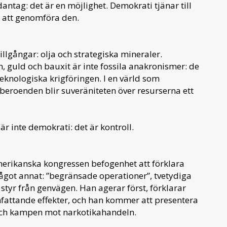
tag: det är en möjlighet. Demokrati tjänar till
l att genomföra den.
illgångar: olja och strategiska mineraler.
, guld och bauxit är inte fossila anakronismer: de
eknologiska krigföringen. I en värld som
eroenden blir suveräniteten över resurserna ett
är inte demokrati: det är kontroll.
erikanska kongressen befogenhet att förklara
r något annat: ”begränsade operationer”, tvetydiga
yr från genvägen. Han agerar först, förklarar
attande effekter, och han kommer att presentera
och kampen mot narkotikahandeln.