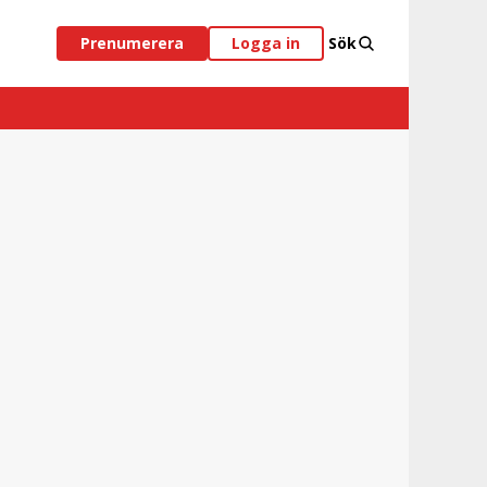
Prenumerera
Logga in
Sök