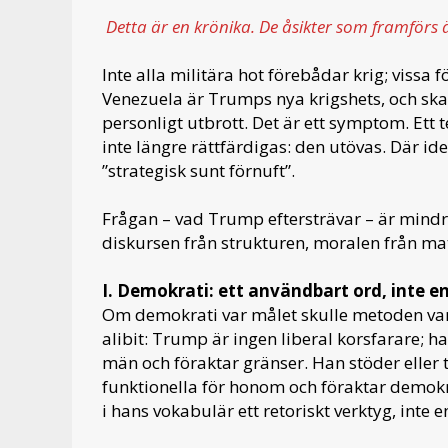
Detta är en krönika. De åsikter som framförs 
Inte alla militära hot förebådar krig; viss
Venezuela är Trumps nya krigshets, och ska 
personligt utbrott. Det är ett symptom. Ett t
inte längre rättfärdigas: den utövas. Där id
”strategisk sunt förnuft”.
Frågan – vad Trump eftersträvar – är mindre 
diskursen från strukturen, moralen från ma
I. Demokrati: ett användbart ord, inte en
Om demokrati var målet skulle metoden var
alibit: Trump är ingen liberal korsfarare; 
män och föraktar gränser. Han stöder eller 
funktionella för honom och föraktar demokr
i hans vokabulär ett retoriskt verktyg, inte 