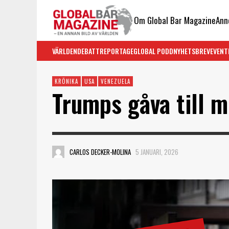
Om Global Bar Magazine
Ann
VÄRLDEN
DEBATT
REPORTAGE
GLOBAL PODD
NYHETSBREV
EVENT
KRÖNIKA
USA
VENEZUELA
Trumps gåva till 
CARLOS DECKER-MOLINA
5 JANUARI, 2026