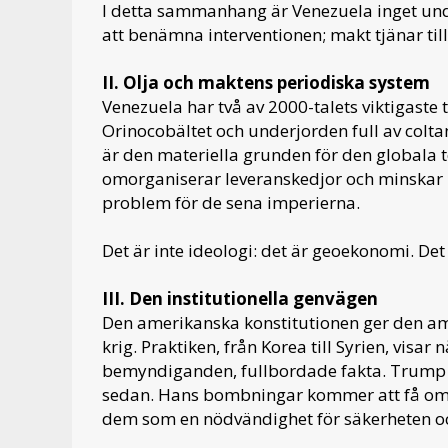
I detta sammanhang är Venezuela inget undan
att benämna interventionen; makt tjänar til
II. Olja och maktens periodiska system
Venezuela har två av 2000-talets viktigaste t
Orinocobältet och underjorden full av coltan
är den materiella grunden för den globala t
omorganiserar leveranskedjor och minskar b
problem för de sena imperierna.
Det är inte ideologi: det är geoekonomi. Det 
III. Den institutionella genvägen
Den amerikanska konstitutionen ger den am
krig. Praktiken, från Korea till Syrien, visa
bemyndiganden, fullbordade fakta. Trump st
sedan. Hans bombningar kommer att få omf
dem som en nödvändighet för säkerheten 