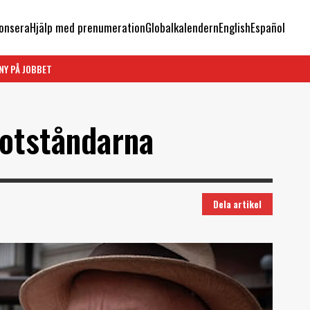
onsera
Hjälp med prenumeration
Globalkalendern
English
Español
NY PÅ JOBBET
motståndarna
Dela artikel