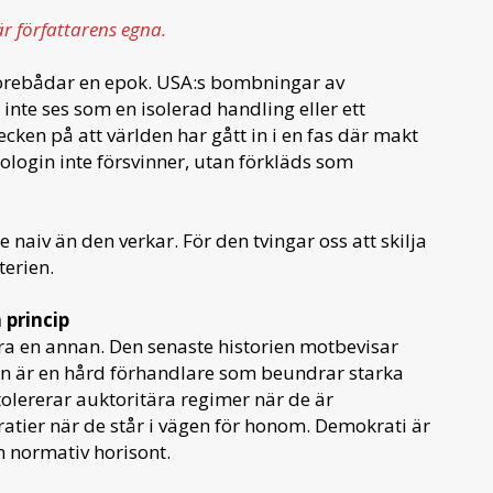
är författarens egna.
a förebådar en epok. USA:s bombningar av
inte ses som en isolerad handling eller ett
ecken på att världen har gått in i en fas där makt
eologin inte försvinner, utan förkläds som
naiv än den verkar. För den tvingar oss att skilja
terien.
 princip
a en annan. Den senaste historien motbevisar
han är en hård förhandlare som beundrar starka
tolererar auktoritära regimer när de är
atier när de står i vägen för honom. Demokrati är
en normativ horisont.