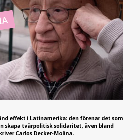
änd effekt i Latinamerika: den förenar det som
n skapa tvärpolitisk solidaritet, även bland
river Carlos Decker-Molina.