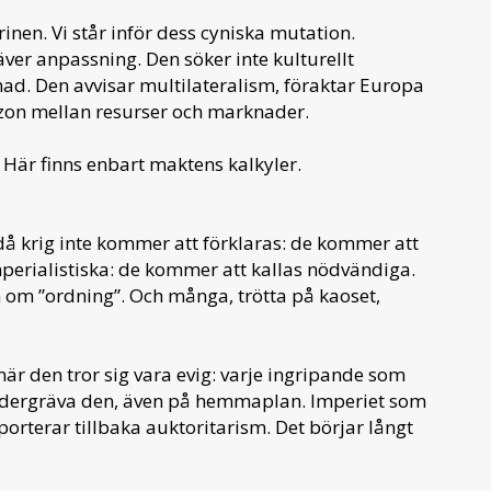
rinen. Vi står inför dess cyniska mutation.
ver anpassning. Den söker inte kulturellt
dnad. Den avvisar multilateralism, föraktar Europa
zon mellan resurser och marknader.
. Här finns enbart maktens kalkyler.
då krig inte kommer att förklaras: de kommer att
mperialistiska: de kommer att kallas nödvändiga.
 om ”ordning”. Och många, trötta på kaoset,
r den tror sig vara evig: varje ingripande som
dergräva den, även på hemmaplan. Imperiet som
orterar tillbaka auktoritarism. Det börjar långt