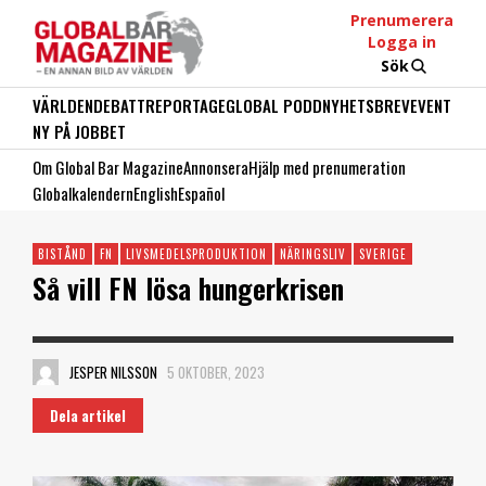
Prenumerera
Logga in
Sök
VÄRLDEN
DEBATT
REPORTAGE
GLOBAL PODD
NYHETSBREV
EVENT
NY PÅ JOBBET
Om Global Bar Magazine
Annonsera
Hjälp med prenumeration
Globalkalendern
English
Español
BISTÅND
FN
LIVSMEDELSPRODUKTION
NÄRINGSLIV
SVERIGE
Så vill FN lösa hungerkrisen
JESPER NILSSON
5 OKTOBER, 2023
Dela artikel