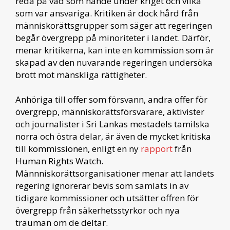
reda på vad som hände under kriget och vilka
som var ansvariga. Kritiken är dock hård från
människorättsgrupper som säger att regeringen
begår övergrepp på minoriteter i landet. Därför,
menar kritikerna, kan inte en kommission som är
skapad av den nuvarande regeringen undersöka
brott mot mänskliga rättigheter.
Anhöriga till offer som försvann, andra offer för
övergrepp, människorättsförsvarare, aktivister
och journalister i Sri Lankas mestadels tamilska
norra och östra delar, är även de mycket kritiska
till kommissionen, enligt en ny
rapport
från
Human Rights Watch.
Männniskorättsorganisationer menar att landets
regering ignorerar bevis som samlats in av
tidigare kommissioner och utsätter offren för
övergrepp från säkerhetsstyrkor och nya
trauman om de deltar.