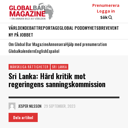
Prenumerera
Logga in
Sök
VÄRLDEN
DEBATT
REPORTAGE
GLOBAL PODD
NYHETSBREV
EVENT
NY PÅ JOBBET
Om Global Bar Magazine
Annonsera
Hjälp med prenumeration
Globalkalendern
English
Español
MÄNSKLIGA RÄTTIGHETER
SRI LANKA
Sri Lanka: Hård kritik mot
regeringens sanningskommission
JESPER NILSSON
29 SEPTEMBER, 2023
Dela artikel