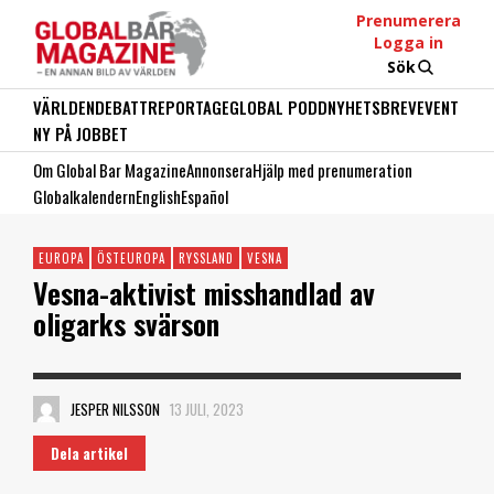
Prenumerera
Logga in
Sök
VÄRLDEN
DEBATT
REPORTAGE
GLOBAL PODD
NYHETSBREV
EVENT
NY PÅ JOBBET
Om Global Bar Magazine
Annonsera
Hjälp med prenumeration
Globalkalendern
English
Español
EUROPA
ÖSTEUROPA
RYSSLAND
VESNA
Vesna-aktivist misshandlad av
oligarks svärson
JESPER NILSSON
13 JULI, 2023
Dela artikel