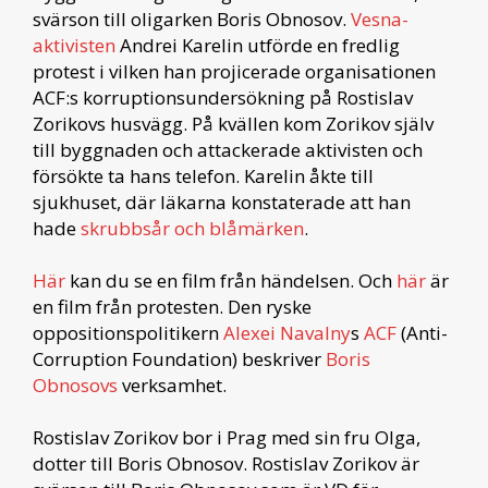
svärson till oligarken Boris Obnosov.
Vesna-
aktivisten
Andrei Karelin utförde en fredlig
protest i vilken han projicerade organisationen
ACF:s korruptionsundersökning på Rostislav
Zorikovs husvägg. På kvällen kom Zorikov själv
till byggnaden och attackerade aktivisten och
försökte ta hans telefon. Karelin åkte till
sjukhuset, där läkarna konstaterade att han
hade
skrubbsår och blåmärken
.
Här
kan du se en film från händelsen. Och
här
är
en film från protesten. Den ryske
oppositionspolitikern
Alexei Navalny
s
ACF
(Anti-
Corruption Foundation) beskriver
Boris
Obnosovs
verksamhet.
Rostislav Zorikov bor i Prag med sin fru Olga,
dotter till Boris Obnosov. Rostislav Zorikov är