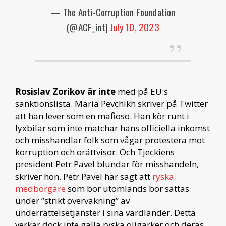
— The Anti-Corruption Foundation
(@ACF_int)
July 10, 2023
Rosislav Zorikov är inte
med på EU:s
sanktionslista. Maria Pevchikh skriver på Twitter
att han lever som en mafioso. Han kör runt i
lyxbilar som inte matchar hans officiella inkomst
och misshandlar folk som vågar protestera mot
korruption och orättvisor. Och Tjeckiens
president Petr Pavel blundar för misshandeln,
skriver hon. Petr Pavel har sagt att
ryska
medborgare
som bor utomlands bör sättas
under ”strikt övervakning” av
underrättelsetjänster i sina värdländer. Detta
verkar dock inte gälla ryska oligarker och deras