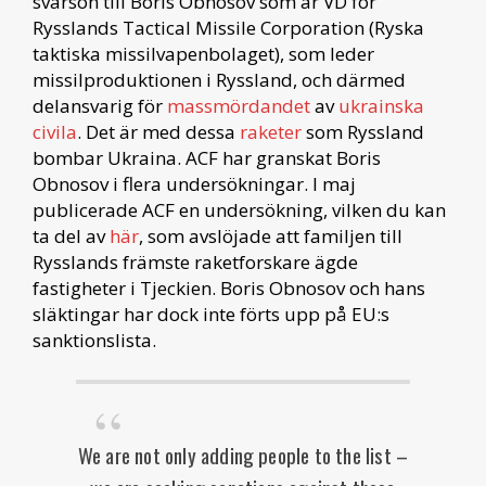
svärson till Boris Obnosov som är VD för
Rysslands Tactical Missile Corporation (Ryska
taktiska missilvapenbolaget), som leder
missilproduktionen i Ryssland, och därmed
delansvarig för
massmördandet
av
ukrainska
civila
. Det är med dessa
raketer
som Ryssland
bombar Ukraina. ACF har granskat Boris
Obnosov i flera undersökningar. I maj
publicerade ACF en undersökning, vilken du kan
ta del av
här
, som avslöjade att familjen till
Rysslands främste raketforskare ägde
fastigheter i Tjeckien. Boris Obnosov och hans
släktingar har dock inte förts upp på EU:s
sanktionslista.
We are not only adding people to the list –