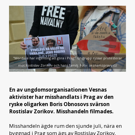
”Mördare har ingenting att göra i Prag". En grupp ryssar protesterar
mot Rostislav Zorikov och hans familj. Foto: seznamzpravy.cz
En av ungdomsorganisationen Vesnas
aktivister har misshandlats i Prag av den
ryske oligarken Boris Obnosovs svärson
Rostislav Zorikov. Misshandeln filmades.
Misshandeln ägde rum den sjunde juli, nära en
byggnad i Prag som ägs av Rostislav Zorikov,