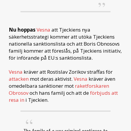
Nu hoppas
Vesna
att Tjeckiens nya
säkerhetsstrategi kommer att utöka Tjeckiens
nationella sanktionslista och att Boris Obnosovs
familj kommer att föreslås, på Tjeckiens initiativ,
för införande på EU:s sanktionslista.
Vesna
kräver att Rostislav Zorikov straffas för
attacken
mot deras aktivist.
Vesna
kräver även
omedelbara sanktioner mot
raketforskaren
Obrosov
och hans familj och att de
förbjuds att
resa in
i Tjeckien.
The family of a war criminal continues to