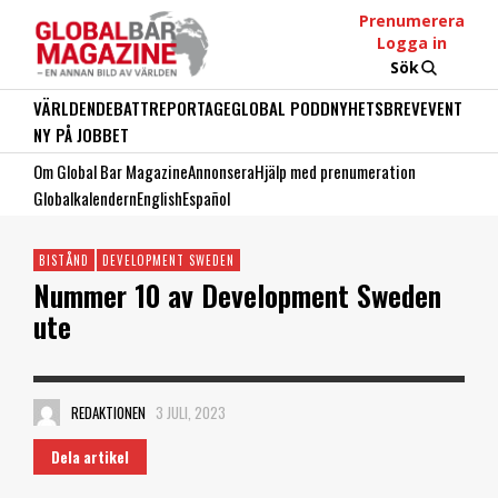
Prenumerera
Logga in
Sök
VÄRLDEN
DEBATT
REPORTAGE
GLOBAL PODD
NYHETSBREV
EVENT
NY PÅ JOBBET
Om Global Bar Magazine
Annonsera
Hjälp med prenumeration
Globalkalendern
English
Español
BISTÅND
DEVELOPMENT SWEDEN
Nummer 10 av Development Sweden
ute
REDAKTIONEN
3 JULI, 2023
Dela artikel