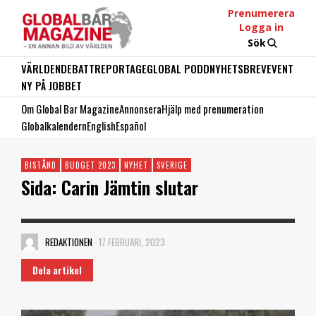
Prenumerera
Logga in
Sök
VÄRLDEN
DEBATT
REPORTAGE
GLOBAL PODD
NYHETSBREV
EVENT
NY PÅ JOBBET
Om Global Bar Magazine
Annonsera
Hjälp med prenumeration
Globalkalendern
English
Español
BISTÅND
BUDGET 2023
NYHET
SVERIGE
Sida: Carin Jämtin slutar
REDAKTIONEN
17 FEBRUARI, 2023
Dela artikel