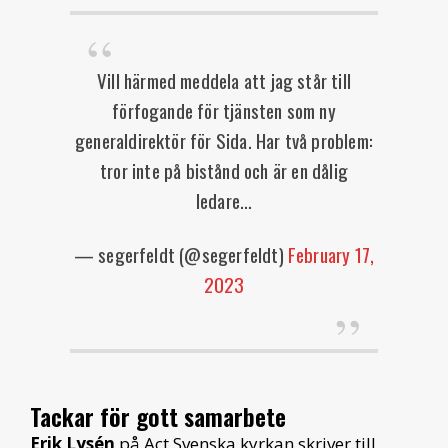
Vill härmed meddela att jag står till
förfogande för tjänsten som ny
generaldirektör för Sida. Har två problem:
tror inte på bistånd och är en dålig
ledare…
— segerfeldt (@segerfeldt)
February 17,
2023
Tackar för gott samarbete
Erik Lysén
på Act Svenska kyrkan skriver till