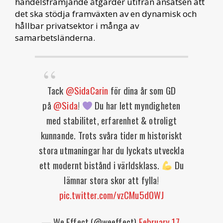
handelsfrämjande åtgärder utifrån ansatsen att
det ska stödja framväxten av en dynamisk och
hållbar privatsektor i många av
samarbetsländerna.
Tack
@SidaCarin
för dina år som GD
på
@Sida
!
Du har lett myndigheten
med stabilitet, erfarenhet & otroligt
kunnande. Trots svåra tider m historiskt
stora utmaningar har du lyckats utveckla
ett modernt bistånd i världsklass.
Du
lämnar stora skor att fylla!
pic.twitter.com/vzCMu5dOWJ
— We Effect (@weeffect)
February 17,