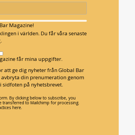
l Bar Magazine!
lingen i världen. Du får våra senaste
.
gazine får mina uppgifter.
r att ge dig nyheter från Global Bar
n avbryta din prenumeration genom
i sidfoten på nyhetsbrevet.
rm. By clicking below to subscribe, you
 transferred to Mailchimp for processing.
ctices here.