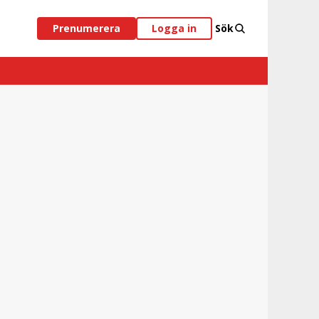
Prenumerera
Logga in
Sök