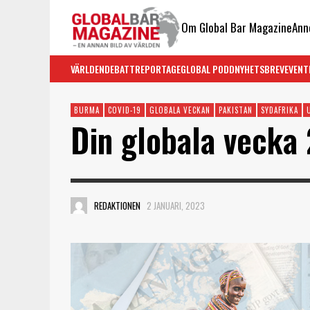
Om Global Bar Magazine
Ann
VÄRLDEN
DEBATT
REPORTAGE
GLOBAL PODD
NYHETSBREV
EVENT
BURMA
COVID-19
GLOBALA VECKAN
PAKISTAN
SYDAFRIKA
Din globala vecka 
REDAKTIONEN
2 JANUARI, 2023