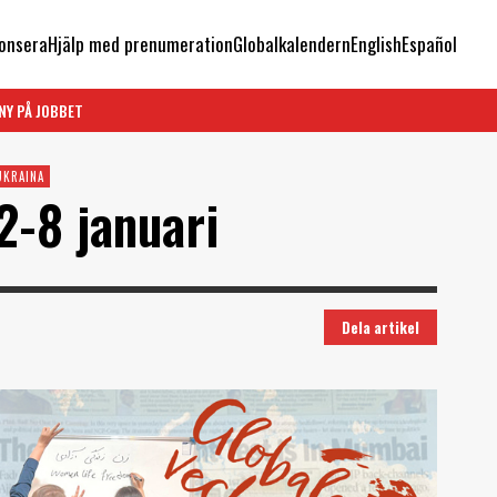
onsera
Hjälp med prenumeration
Globalkalendern
English
Español
NY PÅ JOBBET
UKRAINA
2-8 januari
Dela artikel