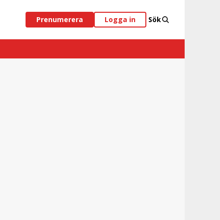
Prenumerera
Logga in
Sök