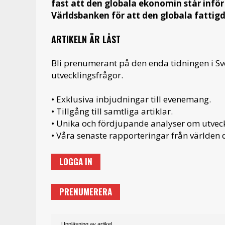
fast att den globala ekonomin står infö
Världsbanken för att den globala fatti
ARTIKELN ÄR LÅST
Bli prenumerant på den enda tidningen i S
utvecklingsfrågor.
• Exklusiva inbjudningar till evenemang.
• Tillgång till samtliga artiklar.
• Unika och fördjupande analyser om utveckl
• Våra senaste rapporteringar från världen d
LOGGA IN
PRENUMERERA
Uppläsning av artikel