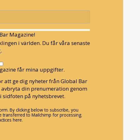
l Bar Magazine!
lingen i världen. Du får våra senaste
.
gazine får mina uppgifter.
r att ge dig nyheter från Global Bar
n avbryta din prenumeration genom
i sidfoten på nyhetsbrevet.
rm. By clicking below to subscribe, you
 transferred to Mailchimp for processing.
ctices here.