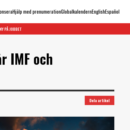
onsera
Hjälp med prenumeration
Globalkalendern
English
Español
NY PÅ JOBBET
år IMF och
Dela artikel