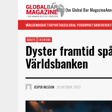
Om Global Bar Magazine
Ann
VÄRLDEN
DEBATT
REPORTAGE
GLOBAL PODD
NYHETSBREV
EVENT
ANALYS
EKONOMI
Dyster framtid sp
Världsbanken
JESPER NILSSON
20 OKTOBER, 2022