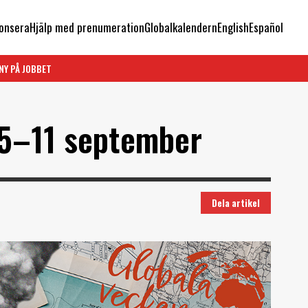
onsera
Hjälp med prenumeration
Globalkalendern
English
Español
NY PÅ JOBBET
 5–11 september
Dela artikel