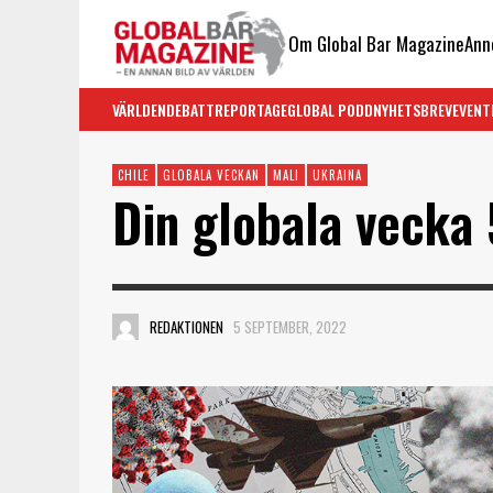
Om Global Bar Magazine
Ann
VÄRLDEN
DEBATT
REPORTAGE
GLOBAL PODD
NYHETSBREV
EVENT
CHILE
GLOBALA VECKAN
MALI
UKRAINA
Din globala vecka
REDAKTIONEN
5 SEPTEMBER, 2022