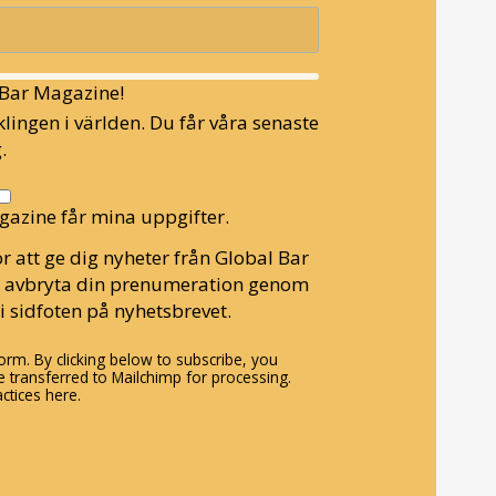
l Bar Magazine!
lingen i världen. Du får våra senaste
.
gazine får mina uppgifter.
r att ge dig nyheter från Global Bar
n avbryta din prenumeration genom
i sidfoten på nyhetsbrevet.
rm. By clicking below to subscribe, you
 transferred to Mailchimp for processing.
ctices here.