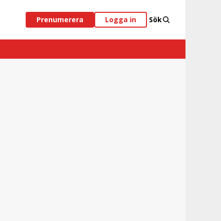
Prenumerera
Logga in
Sök