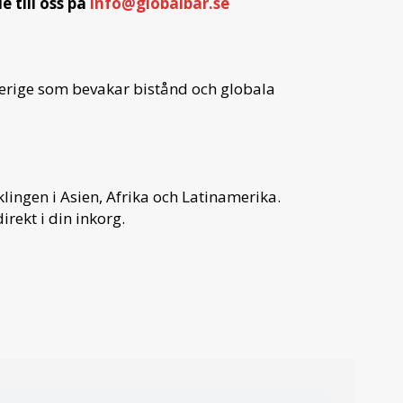
 till oss på
info@globalbar.se
verige som bevakar bistånd och globala
ingen i Asien, Afrika och Latinamerika.
irekt i din inkorg.