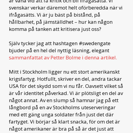
är vana vid att få kritik och bli ifrågasatta. Vi
svenskar verkar däremot helt oförberedda när vi
ifrågasätts. Vi är ju bäst på bistånd, på
hållbarhet, på jämställdhet – hur kan någon
komma på tanken att kritisera just oss?
Själv tycker jag att hashtagen #swedengate
bjuder på en hel del nyttig läsning, elegant
sammanfattat av Petter Bolme i denna artikel.
Mitt i Stockholm ligger nu ett stort amerikanskt
krigsfartyg. Hotfullt, skriver en del, andra tackar
USA för det skydd som vi nu får. Oavsett vilket så
är vår identitet påverkad. Vi är plötsligt en del av
något annat. Av en slump så hamnar jag på ett
långbord på en av Stockholms uteserveringar
med ett gäng unga soldater från just det där
fartyget. Vi börjar så klart snacka, för om det är
något amerikaner är bra på så är det just att