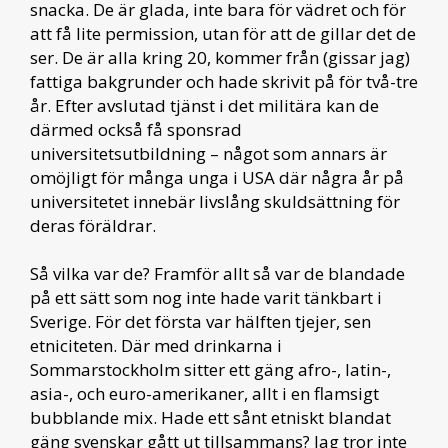
snacka. De är glada, inte bara för vädret och för
att få lite permission, utan för att de gillar det de
ser. De är alla kring 20, kommer från (gissar jag)
fattiga bakgrunder och hade skrivit på för två-tre
år. Efter avslutad tjänst i det militära kan de
därmed också få sponsrad
universitetsutbildning – något som annars är
omöjligt för många unga i USA där några år på
universitetet innebär livslång skuldsättning för
deras föräldrar.
Så vilka var de? Framför allt så var de blandade
på ett sätt som nog inte hade varit tänkbart i
Sverige. För det första var hälften tjejer, sen
etniciteten. Där med drinkarna i
Sommarstockholm sitter ett gäng afro-, latin-,
asia-, och euro-amerikaner, allt i en flamsigt
bubblande mix. Hade ett sånt etniskt blandat
gäng svenskar gått ut tillsammans? Jag tror inte