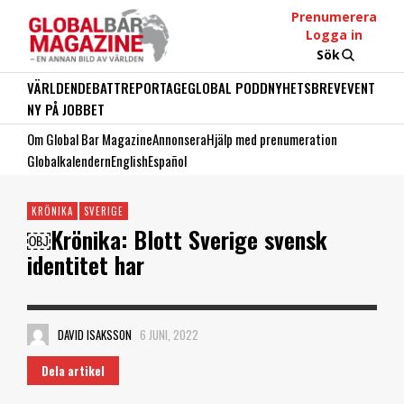
Prenumerera
Logga in
Sök
VÄRLDEN
DEBATT
REPORTAGE
GLOBAL PODD
NYHETSBREV
EVENT
NY PÅ JOBBET
Om Global Bar Magazine
Annonsera
Hjälp med prenumeration
Globalkalendern
English
Español
KRÖNIKA
SVERIGE
￼Krönika: Blott Sverige svensk
identitet har
DAVID ISAKSSON
6 JUNI, 2022
Dela artikel