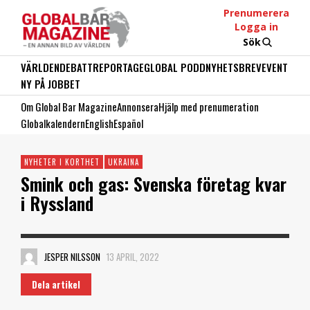
Prenumerera
Logga in
Sök
VÄRLDEN
DEBATT
REPORTAGE
GLOBAL PODD
NYHETSBREV
EVENT
NY PÅ JOBBET
Om Global Bar Magazine
Annonsera
Hjälp med prenumeration
Globalkalendern
English
Español
NYHETER I KORTHET
UKRAINA
Smink och gas: Svenska företag kvar
i Ryssland
JESPER NILSSON
13 APRIL, 2022
Dela artikel