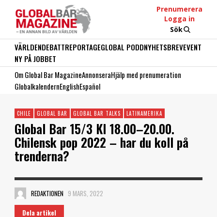
Prenumerera
Logga in
Sök
VÄRLDEN
DEBATT
REPORTAGE
GLOBAL PODD
NYHETSBREV
EVENT
NY PÅ JOBBET
Om Global Bar Magazine
Annonsera
Hjälp med prenumeration
Globalkalendern
English
Español
CHILE
GLOBAL BAR
GLOBAL BAR TALKS
LATINAMERIKA
Global Bar 15/3 Kl 18.00–20.00.
Chilensk pop 2022 – har du koll på
trenderna?
REDAKTIONEN
9 MARS, 2022
Dela artikel