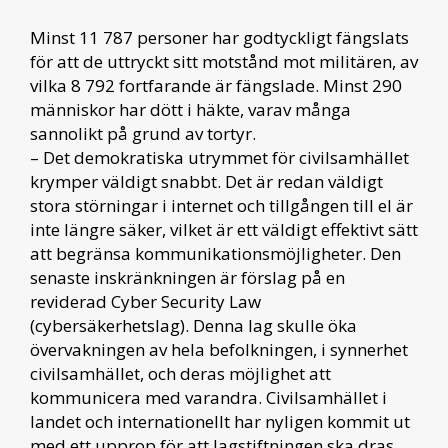
Minst 11 787 personer har godtyckligt fängslats
för att de uttryckt sitt motstånd mot militären, av
vilka 8 792 fortfarande är fängslade. Minst 290
människor har dött i häkte, varav många
sannolikt på grund av tortyr.
– Det demokratiska utrymmet för civilsamhället
krymper väldigt snabbt. Det är redan väldigt
stora störningar i internet och tillgången till el är
inte längre säker, vilket är ett väldigt effektivt sätt
att begränsa kommunikationsmöjligheter. Den
senaste inskränkningen är förslag på en
reviderad Cyber Security Law
(cybersäkerhetslag). Denna lag skulle öka
övervakningen av hela befolkningen, i synnerhet
civilsamhället, och deras möjlighet att
kommunicera med varandra. Civilsamhället i
landet och internationellt har nyligen kommit ut
med ett upprop för att lagstiftningen ska dras