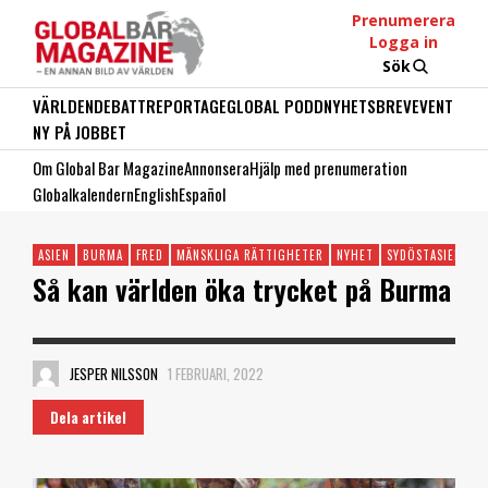
Prenumerera
Logga in
Sök
VÄRLDEN
DEBATT
REPORTAGE
GLOBAL PODD
NYHETSBREV
EVENT
NY PÅ JOBBET
Om Global Bar Magazine
Annonsera
Hjälp med prenumeration
Globalkalendern
English
Español
ASIEN
BURMA
FRED
MÄNSKLIGA RÄTTIGHETER
NYHET
SYDÖSTASIEN
Så kan världen öka trycket på Burma
JESPER NILSSON
1 FEBRUARI, 2022
Dela artikel