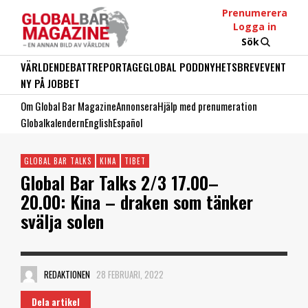
Prenumerera
Logga in
Sök
VÄRLDEN
DEBATT
REPORTAGE
GLOBAL PODD
NYHETSBREV
EVENT
NY PÅ JOBBET
Om Global Bar Magazine
Annonsera
Hjälp med prenumeration
Globalkalendern
English
Español
GLOBAL BAR TALKS
KINA
TIBET
Global Bar Talks 2/3 17.00–
20.00: Kina – draken som tänker
svälja solen
REDAKTIONEN
28 FEBRUARI, 2022
Dela artikel