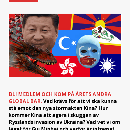
BLI MEDLEM OCH KOM PÅ ÅRETS ANDRA
GLOBAL BAR.
Vad krävs för att vi ska kunna
stå emot den nya stormakten Kina? Hur
kommer Kina att agera i skuggan av
Rysslands invasion av Ukraina? Vad vet vi om
läget för Gui Minhai och varför är intresset